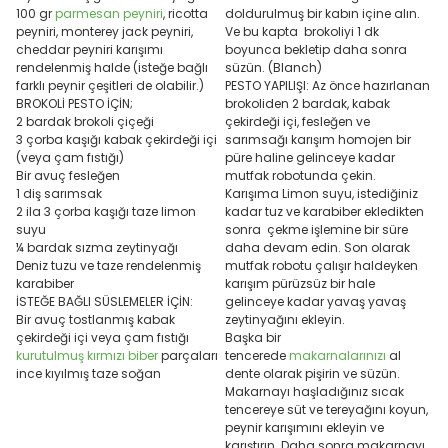
100 gr
parmesan peyniri
, ricotta
doldurulmuş bir kabın içine alın.
peyniri, monterey jack peyniri,
Ve bu kapta brokoliyi 1 dk
cheddar peyniri karışımı
boyunca bekletip daha sonra
rendelenmiş halde (isteğe bağlı
süzün. (Blanch)
farklı peynir çeşitleri de olabilir.)
PESTO YAPILIŞI: Az önce hazırlanan
BROKOLİ PESTO İÇİN;
brokoliden 2 bardak, kabak
2 bardak brokoli çiçeği
çekirdeği içi, fesleğen ve
3 çorba kaşığı kabak çekirdeği içi
sarımsağı karışım homojen bir
(veya çam fıstığı)
püre haline gelinceye kadar
Bir avuç fesleğen
mutfak robotunda çekin.
1 diş sarımsak
Karışıma Limon suyu, istediğiniz
2 ila 3 çorba kaşığı taze limon
kadar tuz ve karabiber ekledikten
suyu
sonra çekme işlemine bir süre
¼ bardak sızma zeytinyağı
daha devam edin. Son olarak
Deniz tuzu ve taze rendelenmiş
mutfak robotu çalışır haldeyken
karabiber
karışım pürüzsüz bir hale
İSTEĞE BAĞLI SÜSLEMELER İÇİN:
gelinceye kadar yavaş yavaş
Bir avuç tostlanmış kabak
zeytinyağını ekleyin.
çekirdeği içi veya çam fıstığı
Başka bir
kurutulmuş kırmızı biber
parçaları
tencerede
makarnalarınızı
al
ince kıyılmış taze soğan
dente olarak pişirin ve süzün.
Makarnayı haşladığınız sıcak
tencereye süt ve tereyağını koyun,
peynir karışımını ekleyin ve
karıştırın. Daha sonra makarnayı