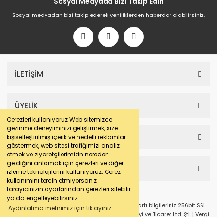
Sosyal Medyada Bizi Takip Edin
Sosyal medyadan bizi takip ederek yeniliklerden haberdar olabilirsiniz.
İLETİŞİM
ÜYELİK
Çerezleri kullanıyoruz Web sitemizde
gezinme deneyiminizi geliştirmek, size
SAYFALAR
kişiselleştirilmiş içerik ve hedefli reklamlar
göstermek, web sitesi trafiğimizi analiz
etmek ve ziyaretçilerimizin nereden
geldiğini anlamak için çerezleri ve diğer
HESABIM
izleme teknolojilerini kullanıyoruz. Çerez
kullanımını tercih etmiyorsanız
tarayıcınızın ayarlarından çerezleri silebilir
ya da engelleyebilirsiniz.
© e-makarna.com Tüm Hakları Saklıdır. Kredi kartı bilgileriniz 256bit SSL
Aydınlatma metnimiz için tıklayınız.
sertifikası ile korunmaktadır. Pasfil Makine Sanayi ve Ticaret Ltd. Şti. | Vergi