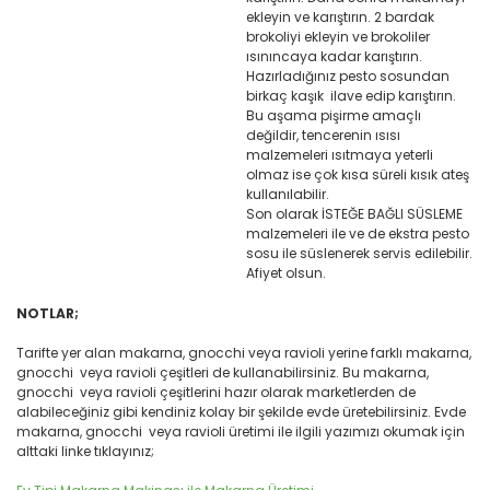
ekleyin ve karıştırın. 2 bardak
brokoliyi ekleyin ve brokoliler
ısınıncaya kadar karıştırın.
Hazırladığınız pesto sosundan
birkaç kaşık ilave edip karıştırın.
Bu aşama pişirme amaçlı
değildir, tencerenin ısısı
malzemeleri ısıtmaya yeterli
olmaz ise çok kısa süreli kısık ateş
kullanılabilir.
Son olarak İSTEĞE BAĞLI SÜSLEME
malzemeleri ile ve de ekstra pesto
sosu ile süslenerek servis edilebilir.
Afiyet olsun.
NOTLAR;
Tarifte yer alan makarna, gnocchi veya ravioli yerine farklı makarna,
gnocchi veya ravioli çeşitleri de kullanabilirsiniz. Bu makarna,
gnocchi veya ravioli çeşitlerini hazır olarak marketlerden de
alabileceğiniz gibi kendiniz kolay bir şekilde evde üretebilirsiniz. Evde
makarna, gnocchi veya ravioli üretimi ile ilgili yazımızı okumak için
alttaki linke tıklayınız;