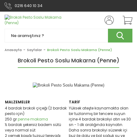
0216 640 10 34
Anasayfa
Sayfalar
Brokoli Pesto Soslu Makarna (Penne)
Brokoli Pesto Soslu Makarna (Penne)
MALZEMELER
TARİF
4 bardak brokoli çiçeği (2 bardak
Yüksek ateşte kaynamakta olan
pesto için)
bir tuzlanmış bir tencere suyun
250 gr
penne
makarna
içine 4 bardak brokoliyi atın ve 30
½ bardak şekersiz badem sütü
sn - 1 dk aralığında kaynatın.
veya normal süt
Daha sonra brokoliyi süzerek içi
2 yemek kaşığı tuzsuz tereyağı
buz ile dolu ve bol soğuk su ve