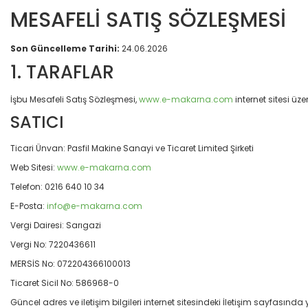
MESAFELİ SATIŞ SÖZLEŞMESİ
Son Güncelleme Tarihi:
24.06.2026
1. TARAFLAR
İşbu Mesafeli Satış Sözleşmesi,
www.e-makarna.com
internet sitesi üz
SATICI
Ticari Ünvan: Pasfil Makine Sanayi ve Ticaret Limited Şirketi
Web Sitesi:
www.e-makarna.com
Telefon: 0216 640 10 34
E-Posta:
info@e-makarna.com
Vergi Dairesi: Sarıgazi
Vergi No: 7220436611
MERSİS No: 072204366100013
Ticaret Sicil No: 586968-0
Güncel adres ve iletişim bilgileri internet sitesindeki İletişim sayfasında