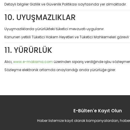
Detaylı bilgiler Gizlilik ve Güvenlik Politikası sayfasında yer almaktadır.
10. UYUŞMAZLIKLAR
Uyuşmazlıklarda yürürlükteki tüketici mevzuatı uygulanır.
Kanunen yetkili Tüketici Hakem Heyetleri ve Tüketici Mahkemeleri görevli ve
11. YÜRÜRLÜK
Alıcı,
www.e-makarna.com
üzerinden sipariş verdiğinde işbu sözleşmen
Sözleşme elektronik ortamda onaylandığı anda yürürlüğe girer.
E-Bülten'e Kayıt Olun
Haber listemize kayıt olarak kampanyalardan, haberda