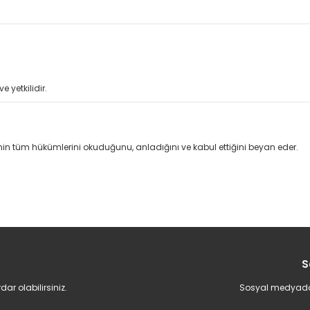
 yetkilidir.
in tüm hükümlerini okuduğunu, anladığını ve kabul ettiğini beyan eder.
S
r olabilirsiniz.
Sosyal medyadan 