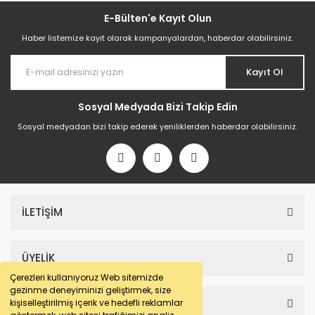
E-Bülten'e Kayıt Olun
Haber listemize kayıt olarak kampanyalardan, haberdar olabilirsiniz.
Kayıt Ol
LP 5 Makarna Makinesi | Profesyonel Masaüstü Makarna Ekstruder
Sosyal Medyada Bizi Takip Edin
Sosyal medyadan bizi takip ederek yeniliklerden haberdar olabilirsiniz.
181.198,71 TL
Pasfil Mini Dolum Makinesi | Elektrikli Dolum ve Krema Enjeksiyon Makin
İLETİŞİM
395.342,64 TL
ÜYELİK
Çerezleri kullanıyoruz Web sitemizde
gezinme deneyiminizi geliştirmek, size
SAYFALAR
kişiselleştirilmiş içerik ve hedefli reklamlar