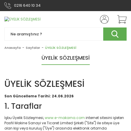
0216 640 10 34
Anasayfa
Sayfalar
ÜYELİK SÖZLEŞMESİ
ÜYELİK SÖZLEŞMESİ
ÜYELİK SÖZLEŞMESİ
Son Güncelleme Tarihi: 24.06.2026
1. Taraflar
İşbu Üyelik Sözleşmesi,
www.e-makarna.com
internet sitesini işleten
Pasfil Makine Sanayi ve Ticaret Limited Şirketi ("Site") ile siteye üye
olan kişi veya kuruluş ("Üye") arasında elektronik ortamda