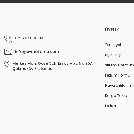
ÜYELİK
0216 640 10 34
Yeni Üyelik
info@e-makarna.com
Üye Girişi
Merkez Mah. Göze Sok. Ersoy Apt. No:25A
Şifremi Unuttum
Çekmeköy / İstanbul
İletişim Formu
Havale Bildirim
Kargo Takibi
İletişim