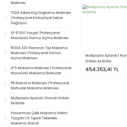
Makinesi
TD2A Sebze Küp Doğrama Makinesi
| Profesyonel Endüstriyel Sebze
Doğrayıcı
SF B 500 Vargel | Profesyonel
Masaüstü Hamur Açma Makinesi
ROGA 320 Restoran Tipi Makarna
Makinesi | Profesyonel Hamur
Multipasta Aparatı | Ravi
Açma Makinesi
Ünitesi İle Birlite
LP 5 Makarna Makinesi | Profesyonel
454.353,41 TL
Masaüstü Makarna Ekstruder
P6 Makarna Makinesi | Profesyonel
Ekstruder Makarna Makinesi
Multipasta Aparatı | Ravioli Ünitesi
İle Birlite
Paslanmaz Çelik Makarna Üretim
Tezgahı | 6 Tepsili Tekerlekli
Makarna Standı