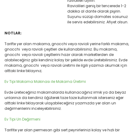
raviolileri ayırın.
Raviolileri geniş bir tencerede 1-2
dakika al dante olarak pişirin.
Suyunu süzüp domates sosunuz
ile servis edebilirsiniz. Afiyet olsun.
NOTLAR;
Tarifte yer alan makarna, gnocchi veya ravioli yerine farklı makarna,
gnocchi veya ravioli çeşitleri de kullanabilirsiniz. Bu makarna,
gnocchi veya ravioli çeşitlerini hazır olarak marketlerden de
alabileceğiniz gibi kendiniz kolay bir şekilde evde üretebilirsiniz. Evde
makarna, gnocchi veya ravioli üretimi ile ilgili yazımızı okumak için
alttaki linke tıklayınız;
Ev Tipi Makarna Makinası ile Makarna Üretimi
Evde üreteceğiniz makarnalarda kullanacağınız irmik ya da beyaz
unlarınızı da kendiniz öğüterek taze taze kullanmak isterseniz eğer
alttaki linke tıklayarak ulaşabileceğiniz yazımızda yer alan un
değirmenlerini inceleyebilirsiniz.
Ev Tipi Un Değirmeni
Tarifite yer alan permesan gibi sert peynirlerinizi kolay ve hızlı bir