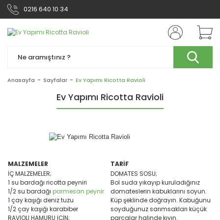
0216 640 10 34
Anasayfa
Sayfalar
Ev Yapımı Ricotta Ravioli
Ev Yapımı Ricotta Ravioli
MALZEMELER
TARİF
İÇ MALZEMELER;
DOMATES SOSU;
1 su bardağı ricotta peyniri
Bol suda yıkayıp kuruladığınız
1/2 su bardağı
parmesan peynir
domateslerin kabuklarını soyun.
1 çay kaşığı deniz tuzu
Küp şeklinde doğrayın. Kabuğunu
1/2 çay kaşığı karabiber
soyduğunuz sarımsakları küçük
RAVIOLI HAMURU İÇİN;
parçalar halinde kıyın.