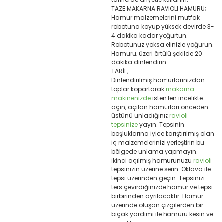
TAZE MAKARNA RAVIOLI HAMURU;
Hamur malzemelerini mutfak
robotuna koyup yüksek devirde 3-
4 dakika kadar yoğurtun.
Robotunuz yoksa elinizle yoğurun.
Hamuru, üzeri örtülü şekilde 20
dakika dinlendirin.
TARİF;
Dinlendirilmiş hamurlarınızdan
toplar kopartarak
makarna
makinenizde
istenilen incelikte
açın, açılan hamurları önceden
üstünü unladığınız
ravioli
tepsinize
yayın. Tepsinin
boşluklarına iyice karıştırılmış olan
iç malzemelerinizi yerleştirin bu
bölgede unlama yapmayın.
İkinci açılmış hamurunuzu
ravioli
tepsinizin üzerine serin. Oklava ile
tepsi üzerinden geçin. Tepsinizi
ters çevirdiğinizde hamur ve tepsi
birbirinden ayrılacaktır. Hamur
üzerinde oluşan çizgilerden bir
bıçak yardımı ile hamuru kesin ve