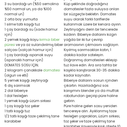
3 su bardağı un (%50 semolina
Küp şeklinde doğradığınız
%50 normal un, ya da %100
domatesler fazla suluysa onları
normal un)
bir süzgeçte bekletin. Domates
2 orta boy yumurta
suyu olarak farklı tariflerde
1 silme tatlı kaşığı tuz
kullanmak üzere bir kenara ayırın.
1 çay bardağı su (sade hamur
Zeytinyağını derin bir tencerede
için)
kızdırın. Biberiye dallarını kızgın
2 yemek kaşığı koyu
kırmızı biber
yağda bir iki tur çevirip
püresi
ve ya az sulandırılmış biber
aromasının çıkmasını sağlayın.
salçası (salçalı hamur için)
Kıyılmış sarımsakları katın, 1
1 çay bardağı ıspanak suyu
dakika kadar soteleyin.
(ıspanaklı hamur için)
Doğranmış domatesleri ekleyip
DOMATES SOSU İÇİN;
tuz ilave edin. Ara sıra tahta bir
2 kilogram çanakkale
domatesi
kaşıkla karıştırarak 30-35 dakika
(olgun ve etli)
kadar kaynatın.
5 yemek kaşığı zeytinyağı
Biberiye dallarını sosun içinden
6 diş sarımsak
çıkartın. Hazırladığınız sos
2 dal biberiye
karışımını blender ya da mutfak
1 dal fesleğen
robotundan geçirip püre haline
1 yemek kaşığı üzüm sirkesi
getirin.
1 çay kaşığı toz şeker
Püre haline gelen sosu yeniden
1 tatlı kaşığı tuz
tencereye alın. Ayıklanmış taze
1/2 tatlı kaşığı taze çekilmiş tane
fesleğen yaprakları, üzüm sirkesi,
karabiber
toz şeker ve taze çekilmiş tane
karabiber ilavesiyle kısık ateşte 10