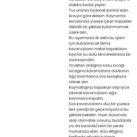
dakika kadar pişirin.
Tuz oranını tadarak kontrol edin.
Arzuya göre ekleyin. Kaynama
esnasında yüzeye çıkan köpükleri
dikkatli bir şekilde kullanmamak
üzere alın.
Bu aşamada ilk defa bu işlem
için kullanılacak temiz
kavanozların metal kapaklarını
kaynar su dolu tencerede kısa bir
süre kaynatın.
Ocaktan aldığınız sosu sıcağı
sıcağına kavanozlara doldurun.
Ağız kısımlarına sos bulaştıysa
silerek alın.
Kaynattığınız kapakları silip iyice
sıkarak kavanozların ağız
kısımlarını kapatın.
Sos kavanozlarını düz bir yüzeye
ters çevirip bir gece boyunca bu
şekilde bekletin. Hazır durumda
olan domates sosunu, buzdolabı
ya da karanlık/serin bir yerde
muhafaza edin. Arzu ettiğiniz
tariflerde afiyetle kullanın.