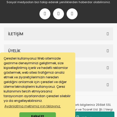
Sosyal medyadan bizi takip ederek yeniliklerden haberdar olabilirsiniz.
İLETİŞİM
ÜYELİK
Çerezleri kullanıyoruz Web sitemizde
gezinme deneyiminizi geliştirmek, size
SAYFALAR
kişiselleştirilmiş içerik ve hedefli reklamlar
göstermek, web sitesi trafiğimizi analiz
etmek ve ziyaretçilerimizin nereden
geldiğini anlamak için çerezleri ve diğer
HESABIM
izleme teknolojilerini kullanıyoruz. Çerez
kullanımını tercih etmiyorsanız
tarayıcınızın ayarlarından çerezleri silebilir
ya da engelleyebilirsiniz.
© e-makarna.com Tüm Hakları Saklıdır. Kredi kartı bilgileriniz 256bit SSL
Aydınlatma metnimiz için tıklayınız.
sertifikası ile korunmaktadır. Pasfil Makine Sanayi ve Ticaret Ltd. Şti. | Vergi
No: 7220436611 | MERSİS No: 072204366100013 | Ticaret Sicil No: 586968-0
Kabul Et