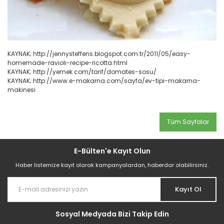
KAYNAK; http://jennysteffens.blogspot.com.tr/2011/05/easy-
homemade-ravioli-recipe-ricotta.html
KAYNAK; http://yemek.com/tarif/domates-sosu/
KAYNAK; http://www.e-makarna.com/sayfa/ev-tipi-makarna-
makinesi
Tüm Sayfalar
E-Bülten'e Kayıt Olun
Haber listemize kayıt olarak kampanyalardan, haberdar olabilirsiniz.
Kayıt Ol
Sosyal Medyada Bizi Takip Edin