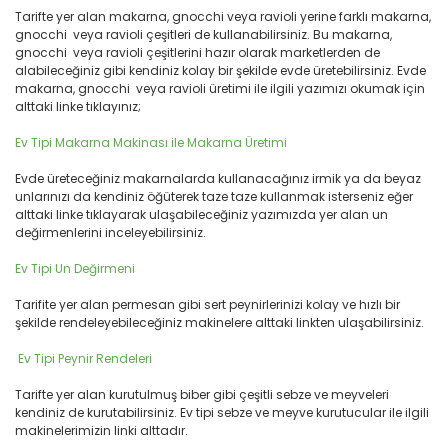
Tarifte yer alan makarna, gnocchi veya ravioli yerine farklı makarna,
gnocchi veya ravioli çeşitleri de kullanabilirsiniz. Bu makarna,
gnocchi veya ravioli çeşitlerini hazır olarak marketlerden de
alabileceğiniz gibi kendiniz kolay bir şekilde evde üretebilirsiniz. Evde
makarna, gnocchi veya ravioli üretimi ile ilgili yazımızı okumak için
alttaki linke tıklayınız;
Ev Tipi Makarna Makinası ile Makarna Üretimi
Evde üreteceğiniz makarnalarda kullanacağınız irmik ya da beyaz
unlarınızı da kendiniz öğüterek taze taze kullanmak isterseniz eğer
alttaki linke tıklayarak ulaşabileceğiniz yazımızda yer alan un
değirmenlerini inceleyebilirsiniz.
Ev Tipi Un Değirmeni
Tarifite yer alan permesan gibi sert peynirlerinizi kolay ve hızlı bir
şekilde rendeleyebileceğiniz makinelere alttaki linkten ulaşabilirsiniz.
Ev Tipi Peynir Rendeleri
Tarifte yer alan kurutulmuş biber gibi çeşitli sebze ve meyveleri
kendiniz de kurutabilirsiniz. Ev tipi sebze ve meyve kurutucular ile ilgili
makinelerimizin linki alttadır.