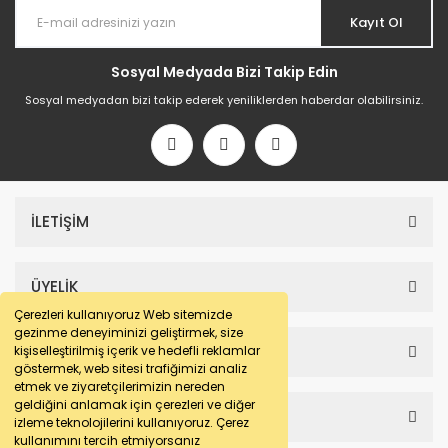
Kayıt Ol
Sosyal Medyada Bizi Takip Edin
Sosyal medyadan bizi takip ederek yeniliklerden haberdar olabilirsiniz.
İLETİŞİM
ÜYELİK
Çerezleri kullanıyoruz Web sitemizde
gezinme deneyiminizi geliştirmek, size
SAYFALAR
kişiselleştirilmiş içerik ve hedefli reklamlar
göstermek, web sitesi trafiğimizi analiz
etmek ve ziyaretçilerimizin nereden
geldiğini anlamak için çerezleri ve diğer
HESABIM
izleme teknolojilerini kullanıyoruz. Çerez
kullanımını tercih etmiyorsanız