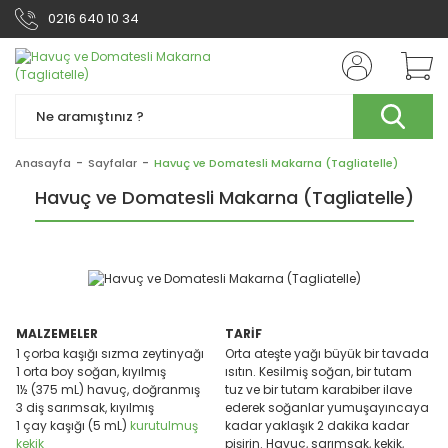
0216 640 10 34
Anasayfa
Sayfalar
Havuç ve Domatesli Makarna (Tagliatelle)
Havuç ve Domatesli Makarna (Tagliatelle)
MALZEMELER
TARİ
F
1 çorba kaşığı sızma zeytinyağı
Orta ateşte yağı büyük bir tavada
1 orta boy soğan, kıyılmış
ısıtın. Kesilmiş soğan, bir tutam
1½ (375 mL) havuç, doğranmış
tuz ve bir tutam karabiber ilave
3 diş sarımsak, kıyılmış
ederek soğanlar yumuşayıncaya
1 çay kaşığı (5 mL)
kurutulmuş
kadar yaklaşık 2 dakika kadar
kekik
pişirin. Havuç, sarımsak, kekik,