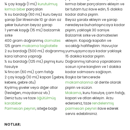
¼ çay kaşığı (1 mL)
kurutulmuş
kırmızı biber parçalarını ekleyin ve
kırmızı biber
parçaları
bir tutam tuz ilave edin, 5 dakika
¼ su bardağı (60 mL) kuru beyaz
kadar daha pişirin.
şarap (bir litresinde 10 gr dan az
Beyaz şarabı ekleyin ve şarap
şeker bulunan beyaz şarap
neredeyse buharlaşıncaya kadar
1 yemek kaşığı (15 mL) balzamik
pişirin, yaklaşık 30 saniye.
sirke
Balzamik sirke ve domatesleri
400 gram doğranmış
domates
ekleyin. Kapağı kapatın ve
125 gram
makarna
tagliatelle
sıcaklığı hafifleştirin. Havuçlar
2 su bardağı (500 mL) doğranmış
yumuşayıncaya kadar yaklaşık
kara lahana yaprağı
15 dakika kadar pişirin.
½ su bardağı (125 mL) pişmiş kuru
Doğranmış lahana yapraklarını
fasulye
sosun içine karıştırın ve 1 dakika
¼ fincan (60 mL) çam fıstığı
kadar solmasını sağlayın.
2 çay kaşığı (10 mL) kapari (gebre,
Başka bir tencerede
kebere, gebre otu)
makarnalarınızı
al dente olarak
Kıyılmış şiveler veya diğer otlar
pişirin ve süzün.
(fesleğen, maydanoz vb.)
Makarna
, kuru fasulye, çam fıstığı,
Deniz tuzu ve taze
öğütülmüş
kapari ve otları ekleyin. Arzu
karabiber
ederseniz, taze
rendelenmiş
Parmesan peyniri
, isteğe bağlı
parmesan peyniri
ilave ederek
servis edebilirsiniz.
NOTLAR;