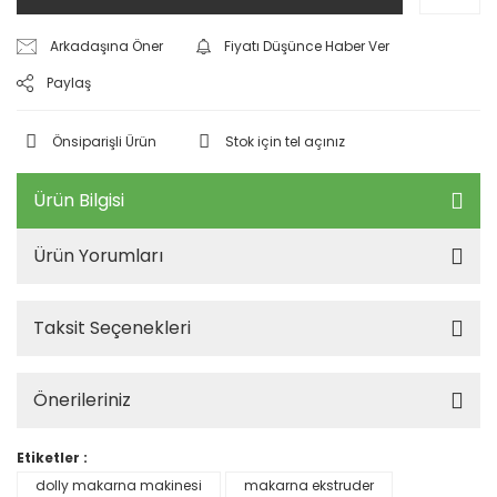
Arkadaşına Öner
Fiyatı Düşünce Haber Ver
Paylaş
Önsiparişli Ürün
Stok için tel açınız
Ürün Bilgisi
Ürün Yorumları
Taksit Seçenekleri
Önerileriniz
Etiketler :
dolly makarna makinesi
makarna ekstruder