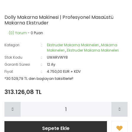
Dolly Makarna Makinesi | Profesyonel Masaüstü
Makarna Ekstruder
(0) Yorum
- 0 Puan
Kategori
Ekstruder Makarna Makineleri
,
Makarna
Makineleri
,
Ekstruder Makarna Makineleri
Stok Kodu
UWARVWY8
Garanti Süresi
12 Ay
Fiyat
4.750,00 EUR + KDV
*30.529,79 TL den başlayan taksitlerle!!
313.126,08 TL
Sepete Ekle