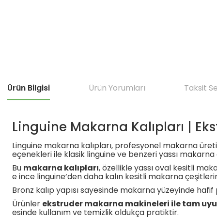
Ürün Bilgisi
Ürün Yorumları
Taksit S
Linguine Makarna Kalıpları | Ek
Linguine makarna kalıpları, profesyonel makarna üretim
eçenekleri ile klasik linguine ve benzeri yassı makarna ç
Bu
makarna kalıpları
, özellikle yassı oval kesitli ma
e ince linguine’den daha kalın kesitli makarna çeşitler
Bronz kalıp yapısı sayesinde makarna yüzeyinde hafif pü
Ürünler
ekstruder makarna makineleri ile tam uy
esinde kullanım ve temizlik oldukça pratiktir.