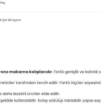
ylaş
k için tel açınız
ronz makarna kalıplarıdır
. Farklı genişlik ve kalınlık s
reticiler tarafından tercih edilir. Farklı ölçüler sayesind
aha lezzetli ürünler elde edilir.
lde kullanılabilir. Kolay sökülüp takılabilir yapısı say