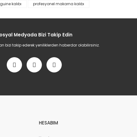
nguine kalıbı
profesyonel makarna kalıbı
etebilirsiniz.
osyal Medyada Bizi Takip Edin
bizi takip ederek yeniliklerden haberdar olabilirsiniz.
HESABIM