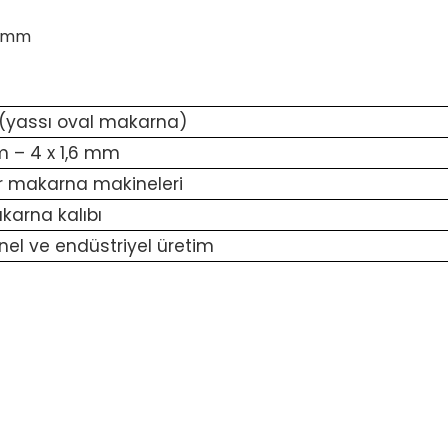
6 mm
 (yassı oval makarna)
m – 4 x 1,6 mm
r makarna makineleri
karna kalıbı
nel ve endüstriyel üretim