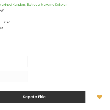
akinesi Kalıpları
,
Ekstruder Makarna Kalıpları
GW
R + KDV
e!!
Sepete Ekle