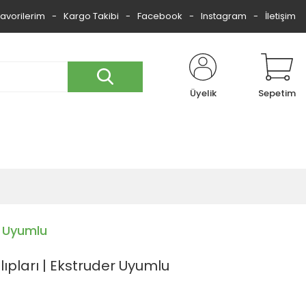
Favorilerim
Kargo Takibi
Facebook
Instagram
İletişim
Üyelik
Sepetim
r Uyumlu
ıpları | Ekstruder Uyumlu