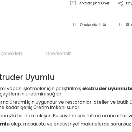
Arkadaşına Öner
Pa
Önsiparişli Ürün
Sto
eçenekleri
Önerileriniz
struder Uyumlu
i yapan işletmeler için geliştirilmiş
ekstruder uyumlu b
eşitlerinin üretimini sağlar.
karna üretimi için uygundur ve restoranlar, oteller ve butik ü
ine kadar geniş üretim imkanı sunar.
rüzlü bir doku oluşur. Bu sayede sos tutma oranı artar ve d
umlu
olup, masaüstü ve endüstriyel makinelerde sorunsuz şeki