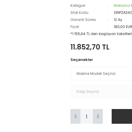
Kategori
Makarna M
Stok Kodu
13NPZA34
Garanti Süresi
12 Ay
Fiyat
180,00 EU
*1.155,64 TL den başlayan taksitlerl
11.852,70 TL
Seçenekler