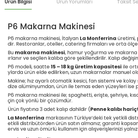
Ürün Bilgisi
Ürün Yorumları
Taksit S
P6 Makarna Makinesi
P6 makarna makinesi, İtalyan
La Monferrina
üretimi, 
dir. Restoranlar, oteller, catering firmaları ve orta ölç
Bu
makarna makinesi
, hamur yoğurma ve makarna ür
ırlanır ve seçilen kalıba göre şekillendirilir. Kalıp değişi
P6 modeli, saatte
15 – 18 kg üretim kapasitesi
ile or
ylarda ürün elde edilirken, uzun makarnalar manuel olar
Makine; hız ayarlı otomatik kesici, fan sistemi ve kola
dize alüminyumdan, ürün ile temas eden yüzeyleri ise p
P6 makarna makinesi ile; spaghetti, erişte, şehriye, kı
çin çok yönlü bir çözümdür.
Ürün fiyatına 3 adet kalıp dahildir (
Penne kalıbı hariçt
La Monferrina
markasının Türkiye’deki tek yetkili dis
etkili distribütörden ürün satın almanız; garanti kapsam
ervis ve uzun ömürlü kullanım için alışverişlerinizi yalnı