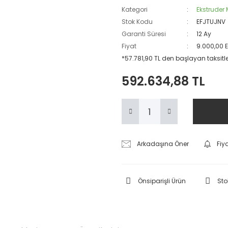
Kategori
Ekstruder
Stok Kodu
EFJTUJNV
Garanti Süresi
12 Ay
Fiyat
9.000,00 
*57.781,90 TL den başlayan taksitler
592.634,88 TL
Arkadaşına Öner
Fiy
Önsiparişli Ürün
Sto