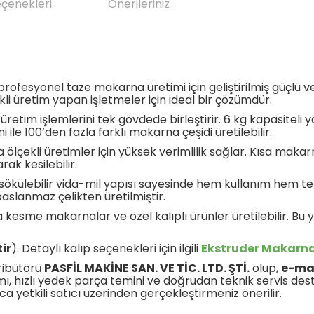
eçenekleri
Önerileriniz
profesyonel taze makarna üretimi için geliştirilmiş güçlü
ekli üretim yapan işletmeler için ideal bir çözümdür.
etim işlemlerini tek gövdede birleştirir. 6 kg kapasitel
mi ile 100’den fazla farklı makarna çeşidi üretilebilir.
ta ölçekli üretimler için yüksek verimlilik sağlar. Kısa ma
ak kesilebilir.
y sökülebilir vida-mil yapısı sayesinde hem kullanım hem te
aslanmaz çelikten üretilmiştir.
sa kesme makarnalar ve özel kalıplı ürünler üretilebilir. B
ir
). Detaylı kalıp seçenekleri için ilgili
Ekstruder Makarna
tribütörü
PASFİL MAKİNE SAN. VE TİC. LTD. ŞTİ.
olup,
e-ma
ı, hızlı yedek parça temini ve doğrudan teknik servis deste
zca yetkili satıcı üzerinden gerçekleştirmeniz önerilir.