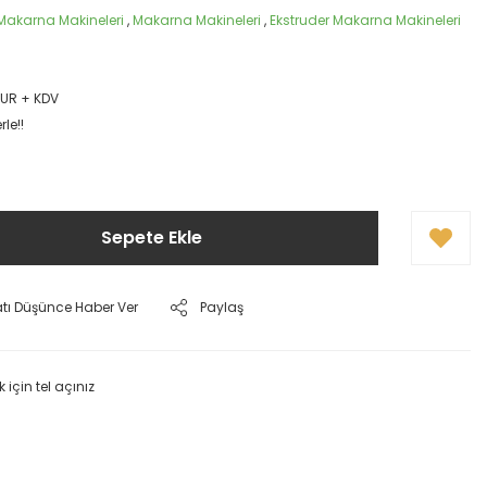
 Makarna Makineleri
,
Makarna Makineleri
,
Ekstruder Makarna Makineleri
EUR + KDV
le!!
Sepete Ekle
atı Düşünce Haber Ver
Paylaş
k için tel açınız