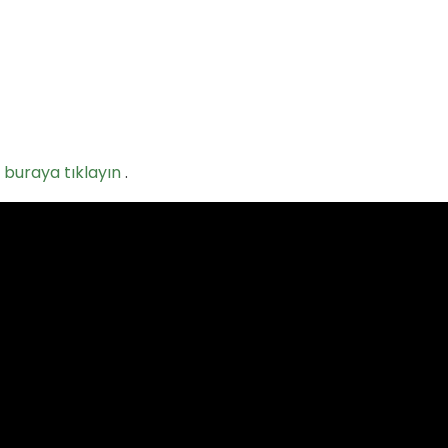
n
buraya tıklayın
.