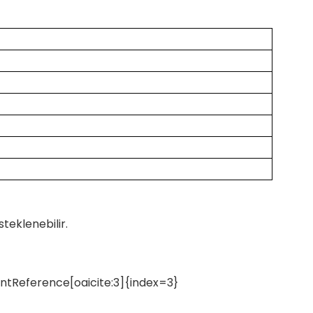
teklenebilir.
entReference[oaicite:3]{index=3}