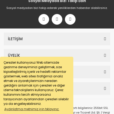
Sosyal Medyada Bizi Takip Edin
Sosyal medyadan bizi takip ederek yeniliklerden haberdar olabilirsiniz.
İLETİŞİM
ÜYELİK
Çerezleri kullanıyoruz Web sitemizde
gezinme deneyiminizi geliştirmek, size
SAYFALAR
kişiselleştirilmiş içerik ve hedefli reklamlar
göstermek, web sitesi trafiğimizi analiz
etmek ve ziyaretçilerimizin nereden
geldiğini anlamak için çerezleri ve diğer
HESABIM
izleme teknolojilerini kullanıyoruz. Çerez
kullanımını tercih etmiyorsanız
tarayıcınızın ayarlarından çerezleri silebilir
ya da engelleyebilirsiniz.
© e-makarna.com Tüm Hakları Saklıdır. Kredi kartı bilgileriniz 256bit SSL
Aydınlatma metnimiz için tıklayınız.
sertifikası ile korunmaktadır. Pasfil Makine Sanayi ve Ticaret Ltd. Şti. | Vergi