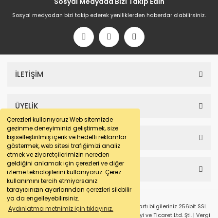
Sosyal Medyada Bizi Takip Edin
Sosyal medyadan bizi takip ederek yeniliklerden haberdar olabilirsiniz.
İLETİŞİM
ÜYELİK
Çerezleri kullanıyoruz Web sitemizde
gezinme deneyiminizi geliştirmek, size
SAYFALAR
kişiselleştirilmiş içerik ve hedefli reklamlar
göstermek, web sitesi trafiğimizi analiz
etmek ve ziyaretçilerimizin nereden
geldiğini anlamak için çerezleri ve diğer
HESABIM
izleme teknolojilerini kullanıyoruz. Çerez
kullanımını tercih etmiyorsanız
tarayıcınızın ayarlarından çerezleri silebilir
ya da engelleyebilirsiniz.
© e-makarna.com Tüm Hakları Saklıdır. Kredi kartı bilgileriniz 256bit SSL
Aydınlatma metnimiz için tıklayınız.
sertifikası ile korunmaktadır. Pasfil Makine Sanayi ve Ticaret Ltd. Şti. | Vergi