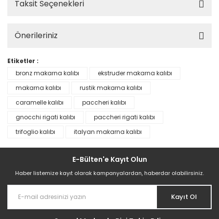
Taksit Seçenekleri
Önerileriniz
Etiketler :
bronz makarna kalıbı
ekstruder makarna kalıbı
makarna kalıbı
rustik makarna kalıbı
caramelle kalıbı
paccheri kalıbı
gnocchi rigati kalıbı
paccheri rigati kalıbı
trifoglio kalıbı
italyan makarna kalıbı
E-Bülten'e Kayıt Olun
Haber listemize kayıt olarak kampanyalardan, haberdar olabilirsiniz.
Kayıt Ol