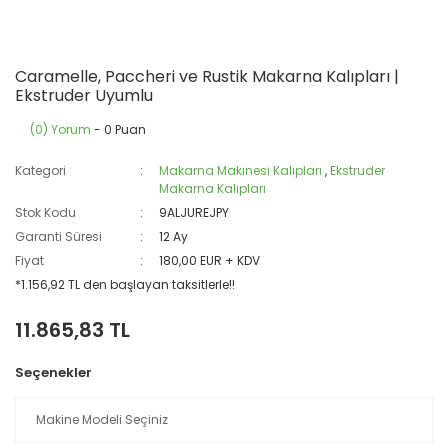
Caramelle, Paccheri ve Rustik Makarna Kalıpları |
Ekstruder Uyumlu
(0) Yorum
- 0 Puan
Kategori
Makarna Makinesi Kalıpları
,
Ekstruder
Makarna Kalıpları
Stok Kodu
9ALJUREJPY
Garanti Süresi
12 Ay
Fiyat
180,00 EUR + KDV
*1.156,92 TL den başlayan taksitlerle!!
11.865,83 TL
Seçenekler