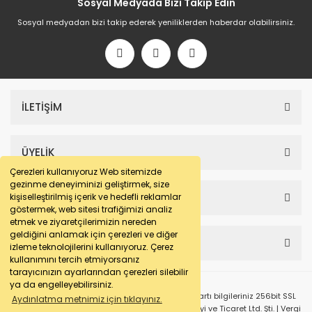
Sosyal Medyada Bizi Takip Edin
Sosyal medyadan bizi takip ederek yeniliklerden haberdar olabilirsiniz.
İLETİŞİM
ÜYELİK
Çerezleri kullanıyoruz Web sitemizde
gezinme deneyiminizi geliştirmek, size
SAYFALAR
kişiselleştirilmiş içerik ve hedefli reklamlar
göstermek, web sitesi trafiğimizi analiz
etmek ve ziyaretçilerimizin nereden
geldiğini anlamak için çerezleri ve diğer
HESABIM
izleme teknolojilerini kullanıyoruz. Çerez
kullanımını tercih etmiyorsanız
tarayıcınızın ayarlarından çerezleri silebilir
ya da engelleyebilirsiniz.
© e-makarna.com Tüm Hakları Saklıdır. Kredi kartı bilgileriniz 256bit SSL
Aydınlatma metnimiz için tıklayınız.
sertifikası ile korunmaktadır. Pasfil Makine Sanayi ve Ticaret Ltd. Şti. | Vergi