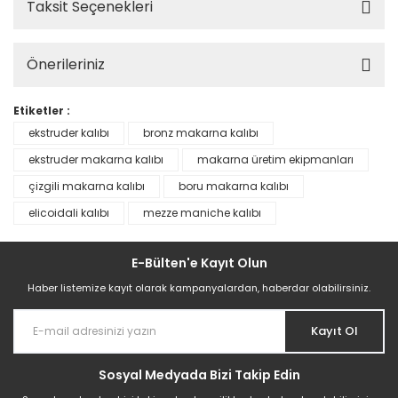
Taksit Seçenekleri
Önerileriniz
Etiketler :
ekstruder kalıbı
bronz makarna kalıbı
ekstruder makarna kalıbı
makarna üretim ekipmanları
çizgili makarna kalıbı
boru makarna kalıbı
elicoidali kalıbı
mezze maniche kalıbı
E-Bülten'e Kayıt Olun
Haber listemize kayıt olarak kampanyalardan, haberdar olabilirsiniz.
Kayıt Ol
Sosyal Medyada Bizi Takip Edin