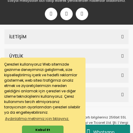
Sosyal medyadan bizi takip ederek yeniliklerden haberdar olabilirsiniz.
İLETİŞİM
ÜYELİK
Çerezleri kullanıyoruz Web sitemizde
gezinme deneyiminizi geliştirmek, size
SAYFALAR
kişiselleştirilmiş içerik ve hedefli reklamlar
göstermek, web sitesi trafiğimizi analiz
etmek ve ziyaretçilerimizin nereden
geldiğini anlamak için çerezleri ve diğer
HESABIM
izleme teknolojilerini kullanıyoruz. Çerez
kullanımını tercih etmiyorsanız
tarayıcınızın ayarlarından çerezleri silebilir
ya da engelleyebilirsiniz.
© e-makarna.com Tüm Hakları Saklıdır. Kredi kartı bilgileriniz 256bit SSL
Aydınlatma metnimiz için tıklayınız.
sertifikası ile korunmaktadır. Pasfil Makine Sanayi ve Ticaret Ltd. Şti. | Vergi
No: 7220436611 | MERSİS No: 072204366100013 | Ticaret Sicil No: 586968-0
Kabul Et
Whatsapp