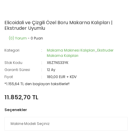
Elicoidali ve Çizgili Özel Boru Makarna Kalıpları |
Ekstruder Uyumlu
(0) Yorum
- 0 Puan
Kategori
Makarna Makinesi Kalıpları
,
Ekstruder
Makarna Kalıpları
Stok Kodu
X6Z7NS33YK
Garanti Süresi
12 Ay
Fiyat
180,00 EUR + KDV
*1.155,64 TL den başlayan taksitlerle!!
11.852,70 TL
Seçenekler