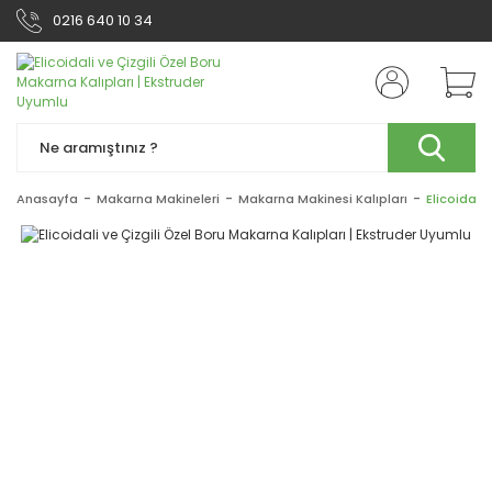
0216 640 10 34
Anasayfa
Makarna Makineleri
Makarna Makinesi Kalıpları
Elicoidali