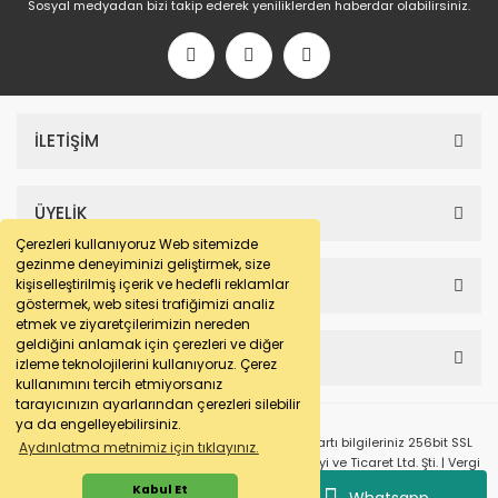
Sosyal medyadan bizi takip ederek yeniliklerden haberdar olabilirsiniz.
İLETİŞİM
ÜYELİK
Çerezleri kullanıyoruz Web sitemizde
gezinme deneyiminizi geliştirmek, size
SAYFALAR
kişiselleştirilmiş içerik ve hedefli reklamlar
göstermek, web sitesi trafiğimizi analiz
etmek ve ziyaretçilerimizin nereden
geldiğini anlamak için çerezleri ve diğer
HESABIM
izleme teknolojilerini kullanıyoruz. Çerez
Nina 250 Makarna Makinesi | Profesyonel Hamur Açma ve Kesme M
kullanımını tercih etmiyorsanız
tarayıcınızın ayarlarından çerezleri silebilir
ya da engelleyebilirsiniz.
421.896,19 TL
© e-makarna.com Tüm Hakları Saklıdır. Kredi kartı bilgileriniz 256bit SSL
Aydınlatma metnimiz için tıklayınız.
sertifikası ile korunmaktadır. Pasfil Makine Sanayi ve Ticaret Ltd. Şti. | Vergi
No: 7220436611 | MERSİS No: 072204366100013 | Ticaret Sicil No: 586968-0
Kabul Et