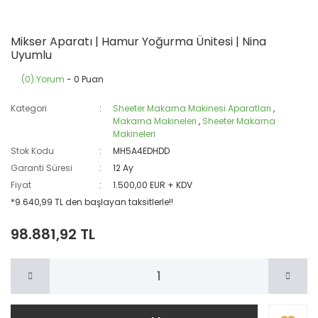
Mikser Aparatı | Hamur Yoğurma Ünitesi | Nina
Uyumlu
(0) Yorum
- 0 Puan
Kategori
Sheeter Makarna Makinesi Aparatları
,
Makarna Makineleri
,
Sheeter Makarna
Makineleri
Stok Kodu
MH5A4EDHDD
Garanti Süresi
12 Ay
Fiyat
1.500,00 EUR + KDV
*9.640,99 TL den başlayan taksitlerle!!
98.881,92 TL