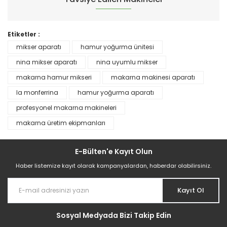
Etiketler :
mikser aparatı
hamur yoğurma ünitesi
nina mikser aparatı
nina uyumlu mikser
makarna hamur mikseri
makarna makinesi aparatı
la monferrina
hamur yoğurma aparatı
profesyonel makarna makineleri
makarna üretim ekipmanları
E-Bülten'e Kayıt Olun
Haber listemize kayıt olarak kampanyalardan, haberdar olabilirsiniz.
Nina 170 Makarna Makinesi | Profesyonel Hamur Açma ve Kesme Ma
Kayıt Ol
369.159,17 TL
Sosyal Medyada Bizi Takip Edin