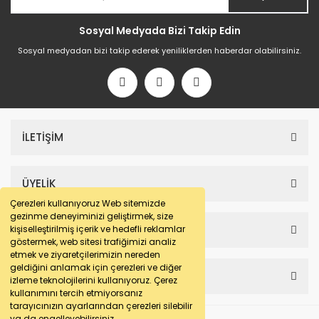
Sosyal Medyada Bizi Takip Edin
Sosyal medyadan bizi takip ederek yeniliklerden haberdar olabilirsiniz.
İLETİŞİM
ÜYELİK
Çerezleri kullanıyoruz Web sitemizde
gezinme deneyiminizi geliştirmek, size
SAYFALAR
kişiselleştirilmiş içerik ve hedefli reklamlar
göstermek, web sitesi trafiğimizi analiz
etmek ve ziyaretçilerimizin nereden
geldiğini anlamak için çerezleri ve diğer
HESABIM
izleme teknolojilerini kullanıyoruz. Çerez
kullanımını tercih etmiyorsanız
tarayıcınızın ayarlarından çerezleri silebilir
ya da engelleyebilirsiniz.