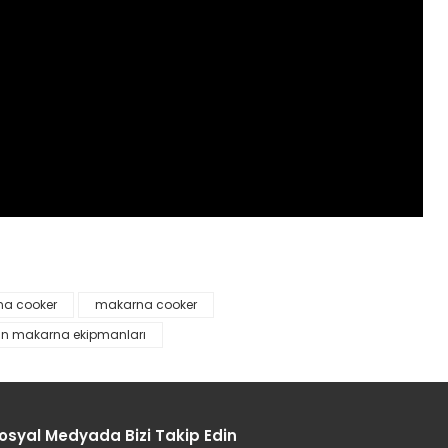
na cooker
makarna cooker
etebilirsiniz.
an makarna ekipmanları
osyal Medyada Bizi Takip Edin