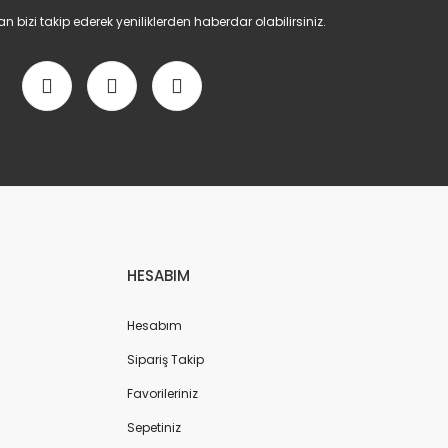
bizi takip ederek yeniliklerden haberdar olabilirsiniz.
HESABIM
Hesabım
Sipariş Takip
Favorileriniz
Sepetiniz