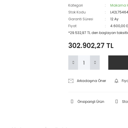
Kategori
Makarna 
Stok Kodu
L42L75464
Garanti Süresi
12 Ay
Fiyat
4.600,00 
*29.532,97 TL den başlayan taksitle
302.902,27 TL
Arkadaşına Öner
Fiy
Önsiparişli Ürün
Sto