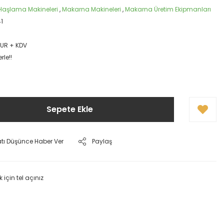
Haşlama Makineleri
,
Makarna Makineleri
,
Makarna Üretim Ekipmanları
1
EUR + KDV
rle!!
Sepete Ekle
atı Düşünce Haber Ver
Paylaş
k için tel açınız