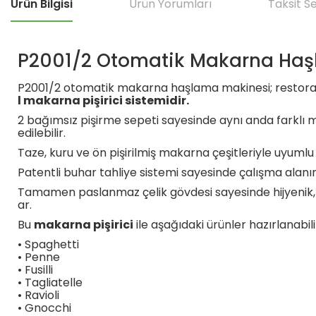
Ürün Bilgisi
Ürün Yorumları
Taksit S
P2001/2 Otomatik Makarna Haşl
P2001/2 otomatik makarna haşlama makinesi; restoranla
l makarna pişirici sistemidir.
2 bağımsız pişirme sepeti sayesinde aynı anda farklı m
edilebilir.
Taze, kuru ve ön pişirilmiş makarna çeşitleriyle uyumlu 
Patentli buhar tahliye sistemi sayesinde çalışma alanında
Tamamen paslanmaz çelik gövdesi sayesinde hijyenik,
ar.
Bu
makarna pişirici
ile aşağıdaki ürünler hazırlanabili
• Spaghetti
• Penne
• Fusilli
• Tagliatelle
• Ravioli
• Gnocchi