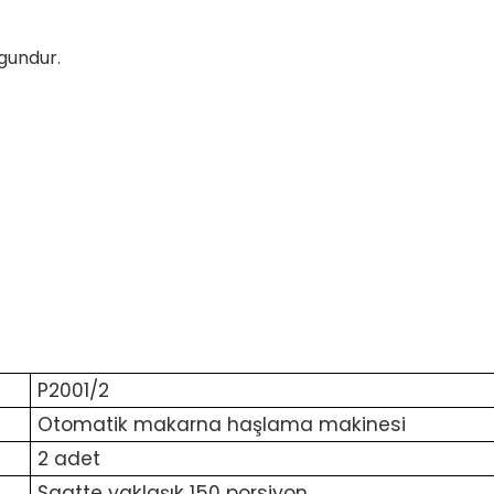
ygundur.
P2001/2
Otomatik makarna haşlama makinesi
2 adet
Saatte yaklaşık 150 porsiyon