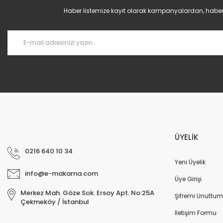
Ürün fiyatı diğer sitelerden daha pahalı.
Haber listemize kayıt olarak kampanyalardan, haberda
Bu ürüne benzer farklı alternatifler olmalı.
ÜYELİK
0216 640 10 34
Yeni Üyelik
info@e-makarna.com
Üye Girişi
Merkez Mah. Göze Sok. Ersoy Apt. No:25A
Şifremi Unuttum
Çekmeköy / İstanbul
İletişim Formu