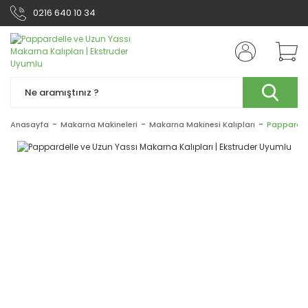
0216 640 10 34
Anasayfa
Makarna Makineleri
Makarna Makinesi Kalıpları
Pappardell