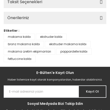
Taksit Seçenekleri
Önerileriniz
Etiketler :
makarna kalıbı
ekstruder kalıbı
bronz makarna kalıbı
ekstruder makarna kalıbı
makarna üretim ekipmanları
pappardelle kalıbı
fettuccine kalıbı
E-Bülten'e Kayıt Olun
Haber listemize kayıt olarak kampanyalardan, haberdar olabilirsiniz.
Kayıt Ol
Sosyal Medyada Bizi Takip Edin