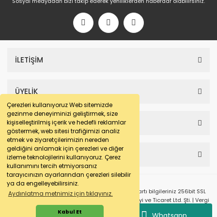
Sosyal medyadan bizi takip ederek yeniliklerden haberdar olabilirsiniz.
İLETİŞİM
ÜYELİK
Çerezleri kullanıyoruz Web sitemizde
gezinme deneyiminizi geliştirmek, size
SAYFALAR
kişiselleştirilmiş içerik ve hedefli reklamlar
göstermek, web sitesi trafiğimizi analiz
etmek ve ziyaretçilerimizin nereden
geldiğini anlamak için çerezleri ve diğer
HESABIM
izleme teknolojilerini kullanıyoruz. Çerez
kullanımını tercih etmiyorsanız
tarayıcınızın ayarlarından çerezleri silebilir
ya da engelleyebilirsiniz.
© e-makarna.com Tüm Hakları Saklıdır. Kredi kartı bilgileriniz 256bit SSL
Aydınlatma metnimiz için tıklayınız.
sertifikası ile korunmaktadır. Pasfil Makine Sanayi ve Ticaret Ltd. Şti. | Vergi
No: 7220436611 | MERSİS No: 072204366100013 | Ticaret Sicil No: 586968-0
Kabul Et
Whatsapp