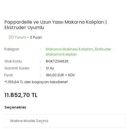
Pappardelle ve Uzun Yassı Makarna Kalıpları |
Ekstruder Uyumlu
(0) Yorum
- 0 Puan
Kategori
Makarna Makinesi Kalıpları
,
Ekstruder
Makarna Kalıpları
Stok Kodu
BGKTZGA62K
Garanti Süresi
12 Ay
Fiyat
180,00 EUR + KDV
*1.155,64 TL den başlayan taksitlerle!!
11.852,70 TL
Seçenekler