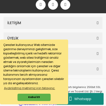
İLETİŞİM
ÜYELİK
Çerezleri kullanıyoruz Web sitemizde
gezinme deneyiminizi geliştirmek, size
SAYFALAR
kişiselleştirilmiş içerik ve hedefli reklamlar
göstermek, web sitesi trafiğimizi analiz
etmek ve ziyaretçilerimizin nereden
geldiğini anlamak için çerezleri ve diğer
HESABIM
izleme teknolojilerini kullanıyoruz. Çerez
kullanımını tercih etmiyorsanız
tarayıcınızın ayarlarından çerezleri silebilir
ya da engelleyebilirsiniz.
© e-makarna.com Tüm Hakları Saklıdır. Kredi kartı bilgileriniz 256bit SSL
Aydınlatma metnimiz için tıklayınız.
sertifikası ile korunmaktadır. Pasfil Makine Sanayi ve Ticaret Ltd. Şti. | Vergi
No: 7220436611 | MERSİS No: 072204366100013 | Ticaret Sicil No: 586968-0
Kabul Et
Whatsapp
ile
ideasoft
e-