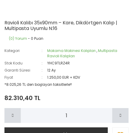
Ravioli Kalıbı 35x90mm – Kare, Dikdörtgen Kalıp |
Multipasta Uyumlu N:16
(0) Yorum
- 0 Puan
Kategori
Makarna Makinesi Kalıpları
,
Multipasta
Ravioli Kalıpları
Stok Kodu
YHC9TLRZ4R
Garanti Süresi
12 Ay
Fiyat
1.250,00 EUR + KDV
*8.025,26 TL den başlayan taksitlerle!!
82.310,40 TL