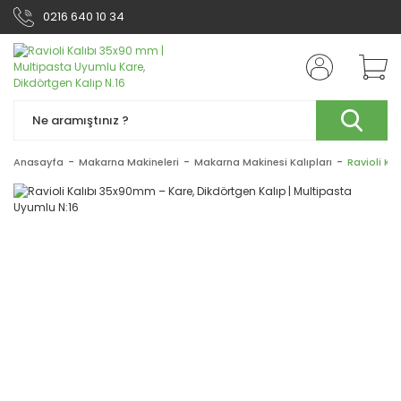
0216 640 10 34
Anasayfa
Makarna Makineleri
Makarna Makinesi Kalıpları
Ravioli Ka