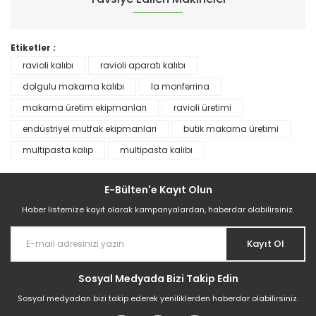
Etiketler :
ravioli kalıbı
ravioli aparatı kalıbı
dolgulu makarna kalıbı
la monferrina
makarna üretim ekipmanları
ravioli üretimi
endüstriyel mutfak ekipmanları
butik makarna üretimi
multipasta kalıp
multipasta kalıbı
Multipasta Aparatı | Ravioli Ünitesi İle Birlite
E-Bülten'e Kayıt Olun
454.353,41 TL
Haber listemize kayıt olarak kampanyalardan, haberdar olabilirsiniz.
Kayıt Ol
Sosyal Medyada Bizi Takip Edin
Sosyal medyadan bizi takip ederek yeniliklerden haberdar olabilirsiniz.