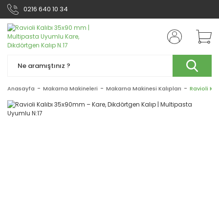
0216 640 10 34
Anasayfa
Makarna Makineleri
Makarna Makinesi Kalıpları
Ravioli Ka