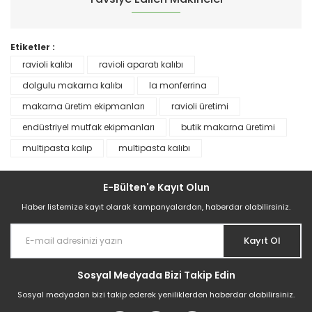
Etiketler :
ravioli kalıbı
ravioli aparatı kalıbı
dolgulu makarna kalıbı
la monferrina
makarna üretim ekipmanları
ravioli üretimi
endüstriyel mutfak ekipmanları
butik makarna üretimi
multipasta kalıp
multipasta kalıbı
Multipasta Aparatı | Ravioli Ünitesi İle Birlite
E-Bülten'e Kayıt Olun
454.353,41 TL
Haber listemize kayıt olarak kampanyalardan, haberdar olabilirsiniz.
Kayıt Ol
Sosyal Medyada Bizi Takip Edin
Sosyal medyadan bizi takip ederek yeniliklerden haberdar olabilirsiniz.