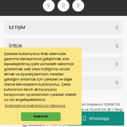
İLETİŞİM
ÜYELİK
Çerezleri kullanıyoruz Web sitemizde
gezinme deneyiminizi geliştirmek, size
SAYFALAR
kişiselleştirilmiş içerik ve hedefli reklamlar
göstermek, web sitesi trafiğimizi analiz
etmek ve ziyaretçilerimizin nereden
geldiğini anlamak için çerezleri ve diğer
HESABIM
izleme teknolojilerini kullanıyoruz. Çerez
kullanımını tercih etmiyorsanız
tarayıcınızın ayarlarından çerezleri silebilir
ya da engelleyebilirsiniz.
© e-makarna.com Tüm Hakları Saklıdır. Kredi kartı bilgileriniz 256bit SSL
Aydınlatma metnimiz için tıklayınız.
sertifikası ile korunmaktadır. Pasfil Makine Sanayi ve Ticaret Ltd. Şti. | Vergi
No: 7220436611 | MERSİS No: 072204366100013 | Ticaret Sicil No: 586968-0
Kabul Et
Whatsapp
ile
ideasoft
e-