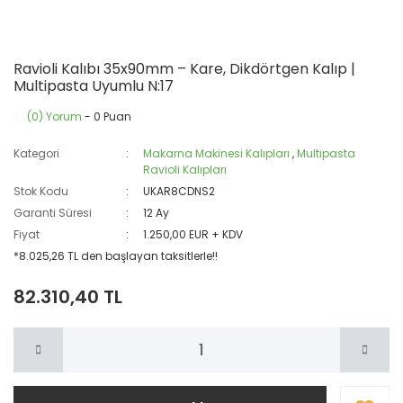
Ravioli Kalıbı 35x90mm – Kare, Dikdörtgen Kalıp |
Multipasta Uyumlu N:17
(0) Yorum
- 0 Puan
Kategori
Makarna Makinesi Kalıpları
,
Multipasta
Ravioli Kalıpları
Stok Kodu
UKAR8CDNS2
Garanti Süresi
12 Ay
Fiyat
1.250,00 EUR + KDV
*8.025,26 TL den başlayan taksitlerle!!
82.310,40 TL