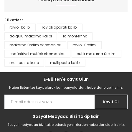
Etiketler :
ravioli kalıbı
ravioli aparatı kalıbı
dolgulu makarna kalıbı
la monferrina
makarna üretim ekipmanları
ravioli üretimi
endüstriyel mutfak ekipmanları
butik makarna üretimi
multipasta kalıp
multipasta kalıbı
Multipasta Aparatı | Ravioli Ünitesi İle Birlite
E-Bülten'e Kayıt Olun
454.353,41 TL
Haber listemize kayıt olarak kampanyalardan, haberdar olabilirsiniz.
Kayıt Ol
Sosyal Medyada Bizi Takip Edin
Sosyal medyadan bizi takip ederek yeniliklerden haberdar olabilirsiniz.