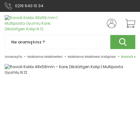
0216 640 10 34
Anasayfa
Makarna Makineleri
Makarna Makinesi Kalıpları
Ravioli Ka