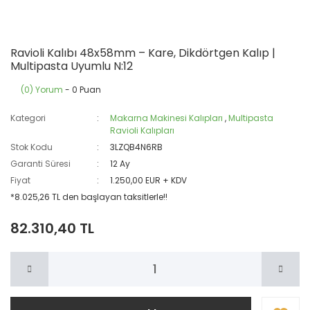
Ravioli Kalıbı 48x58mm – Kare, Dikdörtgen Kalıp |
Multipasta Uyumlu N:12
(0) Yorum
- 0 Puan
Kategori
Makarna Makinesi Kalıpları
,
Multipasta
Ravioli Kalıpları
Stok Kodu
3LZQB4N6RB
Garanti Süresi
12 Ay
Fiyat
1.250,00 EUR + KDV
*8.025,26 TL den başlayan taksitlerle!!
82.310,40 TL