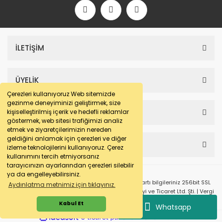
İLETİŞİM
ÜYELİK
Çerezleri kullanıyoruz Web sitemizde
gezinme deneyiminizi geliştirmek, size
SAYFALAR
kişiselleştirilmiş içerik ve hedefli reklamlar
göstermek, web sitesi trafiğimizi analiz
etmek ve ziyaretçilerimizin nereden
geldiğini anlamak için çerezleri ve diğer
HESABIM
izleme teknolojilerini kullanıyoruz. Çerez
kullanımını tercih etmiyorsanız
tarayıcınızın ayarlarından çerezleri silebilir
ya da engelleyebilirsiniz.
© e-makarna.com Tüm Hakları Saklıdır. Kredi kartı bilgileriniz 256bit SSL
Aydınlatma metnimiz için tıklayınız.
sertifikası ile korunmaktadır. Pasfil Makine Sanayi ve Ticaret Ltd. Şti. | Vergi
No: 7220436611 | MERSİS No: 072204366100013 | Ticaret Sicil No: 586968-0
Kabul Et
Whatsapp
ile
ideasoft
e-