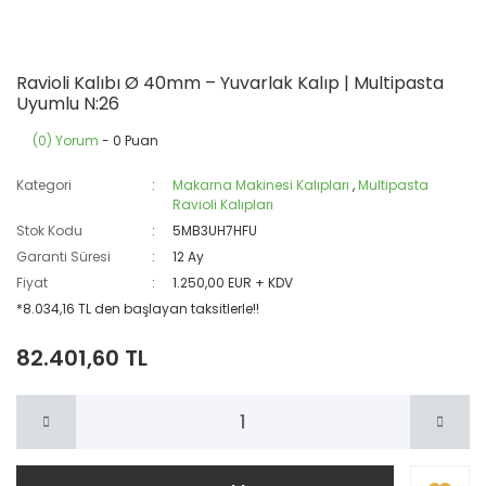
Ravioli Kalıbı Ø 40mm – Yuvarlak Kalıp | Multipasta
Uyumlu N:26
(0) Yorum
- 0 Puan
Kategori
Makarna Makinesi Kalıpları
,
Multipasta
Ravioli Kalıpları
Stok Kodu
5MB3UH7HFU
Garanti Süresi
12 Ay
Fiyat
1.250,00 EUR + KDV
*8.034,16 TL den başlayan taksitlerle!!
82.401,60 TL