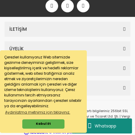
İLETİŞİM
ÜYELİK
Çerezleri kullanıyoruz Web sitemizde
gezinme deneyiminizi geliştirmek, size
SAYFALAR
kişiselleştirilmiş içerik ve hedefli reklamlar
göstermek, web sitesi trafiğimizi analiz
etmek ve ziyaretçilerimizin nereden
geldiğini anlamak için çerezleri ve diğer
HESABIM
izleme teknolojilerini kullanıyoruz. Çerez
kullanımını tercih etmiyorsanız
tarayıcınızın ayarlarından çerezleri silebilir
ya da engelleyebilirsiniz.
© e-makarna.com Tüm Hakları Saklıdır. Kredi kartı bilgileriniz 256bit SSL
Aydınlatma metnimiz için tıklayınız.
sertifikası ile korunmaktadır. Pasfil Makine Sanayi ve Ticaret Ltd. Şti. | Vergi
No: 7220436611 | MERSİS No: 072204366100013 | Ticaret Sicil No: 586968-0
Kabul Et
Whatsapp
ile
ideasoft
e-