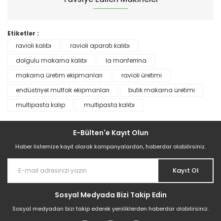
Etiketler :
ravioli kalıbı
ravioli aparatı kalıbı
dolgulu makarna kalıbı
la monferrina
makarna üretim ekipmanları
ravioli üretimi
endüstriyel mutfak ekipmanları
butik makarna üretimi
multipasta kalıp
multipasta kalıbı
Multipasta Aparatı | Ravioli Ünitesi İle Birlite
E-Bülten'e Kayıt Olun
454.856,83 TL
Haber listemize kayıt olarak kampanyalardan, haberdar olabilirsiniz.
Kayıt Ol
Sosyal Medyada Bizi Takip Edin
Sosyal medyadan bizi takip ederek yeniliklerden haberdar olabilirsiniz.