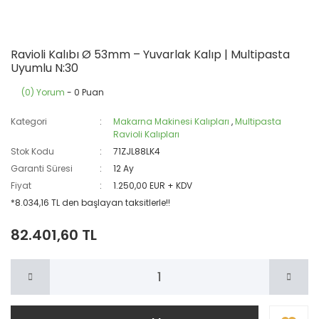
Ravioli Kalıbı Ø 53mm – Yuvarlak Kalıp | Multipasta
Uyumlu N:30
(0) Yorum
- 0 Puan
Kategori
Makarna Makinesi Kalıpları
,
Multipasta
Ravioli Kalıpları
Stok Kodu
71ZJL88LK4
Garanti Süresi
12 Ay
Fiyat
1.250,00 EUR + KDV
*8.034,16 TL den başlayan taksitlerle!!
82.401,60 TL