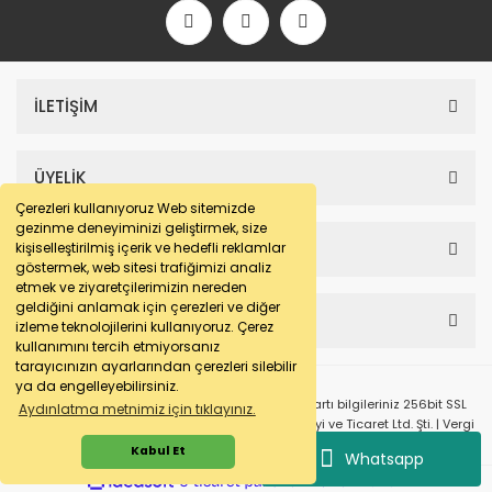
İLETİŞİM
ÜYELİK
Çerezleri kullanıyoruz Web sitemizde
gezinme deneyiminizi geliştirmek, size
SAYFALAR
kişiselleştirilmiş içerik ve hedefli reklamlar
göstermek, web sitesi trafiğimizi analiz
etmek ve ziyaretçilerimizin nereden
geldiğini anlamak için çerezleri ve diğer
HESABIM
izleme teknolojilerini kullanıyoruz. Çerez
kullanımını tercih etmiyorsanız
tarayıcınızın ayarlarından çerezleri silebilir
ya da engelleyebilirsiniz.
© e-makarna.com Tüm Hakları Saklıdır. Kredi kartı bilgileriniz 256bit SSL
Aydınlatma metnimiz için tıklayınız.
sertifikası ile korunmaktadır. Pasfil Makine Sanayi ve Ticaret Ltd. Şti. | Vergi
No: 7220436611 | MERSİS No: 072204366100013 | Ticaret Sicil No: 586968-0
Kabul Et
Whatsapp
ile
ideasoft
e-