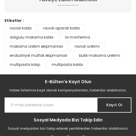
Etiketler :
ravioli kalıbı
ravioli aparatı kalıbı
dolgulu makarna kalıbı
la monferrina
makarna üretim ekipmanları
ravioli üretimi
endüstriyel mutfak ekipmanları
butik makarna üretimi
multipasta kalıp
multipasta kalıbı
Multipasta Aparatı | Ravioli Ünitesi İle Birlite
E-Bülten'e Kayıt Olun
454.856,83 TL
Haber listemize kayıt olarak kampanyalardan, haberdar olabilirsiniz.
Kayıt Ol
Sosyal Medyada Bizi Takip Edin
Sosyal medyadan bizi takip ederek yeniliklerden haberdar olabilirsiniz.