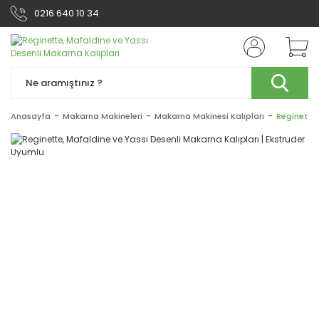
0216 640 10 34
Anasayfa
Makarna Makineleri
Makarna Makinesi Kalıpları
Reginette,