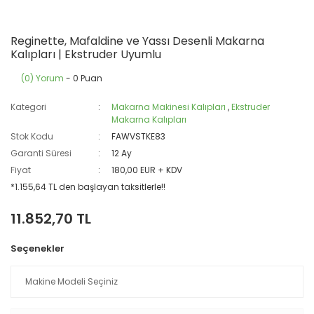
Reginette, Mafaldine ve Yassı Desenli Makarna
Kalıpları | Ekstruder Uyumlu
(0) Yorum
- 0 Puan
Kategori
Makarna Makinesi Kalıpları
,
Ekstruder
Makarna Kalıpları
Stok Kodu
FAWVSTKE83
Garanti Süresi
12 Ay
Fiyat
180,00 EUR + KDV
*1.155,64 TL den başlayan taksitlerle!!
11.852,70 TL
Seçenekler