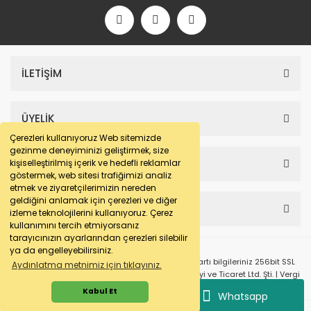
İLETİŞİM
ÜYELİK
Çerezleri kullanıyoruz Web sitemizde
gezinme deneyiminizi geliştirmek, size
SAYFALAR
kişiselleştirilmiş içerik ve hedefli reklamlar
göstermek, web sitesi trafiğimizi analiz
etmek ve ziyaretçilerimizin nereden
geldiğini anlamak için çerezleri ve diğer
HESABIM
izleme teknolojilerini kullanıyoruz. Çerez
kullanımını tercih etmiyorsanız
tarayıcınızın ayarlarından çerezleri silebilir
ya da engelleyebilirsiniz.
© e-makarna.com Tüm Hakları Saklıdır. Kredi kartı bilgileriniz 256bit SSL
Aydınlatma metnimiz için tıklayınız.
sertifikası ile korunmaktadır. Pasfil Makine Sanayi ve Ticaret Ltd. Şti. | Vergi
No: 7220436611 | MERSİS No: 072204366100013 | Ticaret Sicil No: 586968-0
Kabul Et
Whatsapp
ile
ideasoft
e-