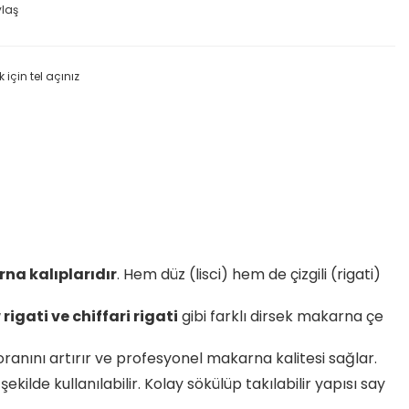
ylaş
k için tel açınız
na kalıplarıdır
. Hem düz (lisci) hem de çizgili (rigati)
w rigati ve chiffari rigati
gibi farklı dirsek makarna çe
oranını artırır ve profesyonel makarna kalitesi sağlar.
lde kullanılabilir. Kolay sökülüp takılabilir yapısı say