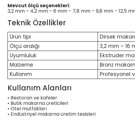
Mevcut ölçü seçenekleri:
3,2 mm – 4,2 mm – 6 mm – 7,8 mm – 9,8 mm – 12,5 
Teknik Özellikler
Ürün tipi
Dirsek makarn
Ölçü aralığı
3,2 mm – 16
Uyumluluk
Ekstruder ma
Malzeme
Bronz makarna
Kullanım
Profesyonel v
Kullanım Alanları
• Restoran ve kafeler
• Butik makarna üreticileri
• Otel mutfakları
• Endüstriyel makarna üretim tesisleri