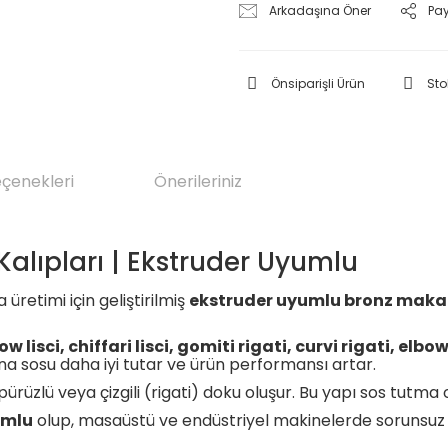
Arkadaşına Öner
Pa
Önsiparişli Ürün
Sto
eçenekleri
Önerileriniz
Kalıpları | Ekstruder Uyumlu
üretimi için geliştirilmiş
ekstruder uyumlu bronz makar
bow lisci, chiffari lisci, gomiti rigati, curvi rigati, elbo
arna sosu daha iyi tutar ve ürün performansı artar.
rüzlü veya çizgili (rigati) doku oluşur. Bu yapı sos tutma 
umlu
olup, masaüstü ve endüstriyel makinelerde sorunsuz şeki