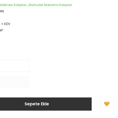
akinesi Kalıpları
,
Ekstruder Makarna Kalıpları
NN
R + KDV
e!!
Sepete Ekle