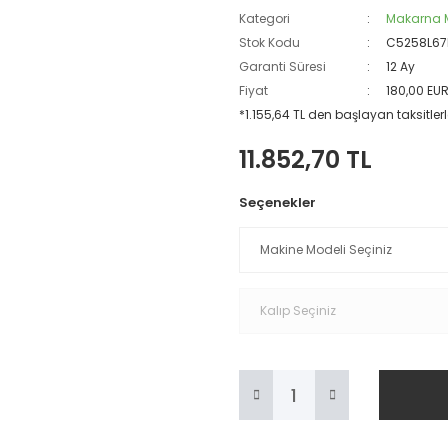
Kategori
Makarna M
Stok Kodu
C5258L67
Garanti Süresi
12 Ay
Fiyat
180,00 EU
*1.155,64 TL den başlayan taksitlerl
11.852,70 TL
Seçenekler