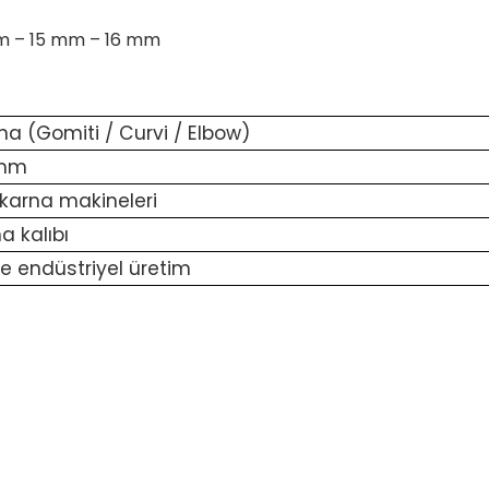
mm – 15 mm – 16 mm
a (Gomiti / Curvi / Elbow)
 mm
karna makineleri
 kalıbı
e endüstriyel üretim