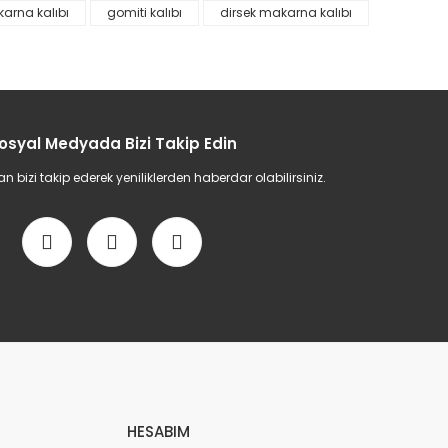
arna kalıbı
gomiti kalıbı
dirsek makarna kalıbı
etebilirsiniz.
osyal Medyada Bizi Takip Edin
bizi takip ederek yeniliklerden haberdar olabilirsiniz.
HESABIM