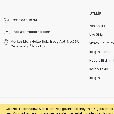
ÜYELİK
0216 640 10 34
Yeni Üyelik
info@e-makarna.com
Üye Girişi
Merkez Mah. Göze Sok. Ersoy Apt. No:25A
Şifremi Unuttum
Çekmeköy / İstanbul
İletişim Formu
Havale Bildirim
Kargo Takibi
İletişim
© e-makarna.com Tüm Hakları Saklıdır. Kredi kartı bilgileriniz 256bit SSL 
Çerezleri kullanıyoruz Web sitemizde gezinme deneyiminizi geliştirmek, si
geldiğini anlamak için çerezleri ve diğer izleme teknolojilerini kullanıyor