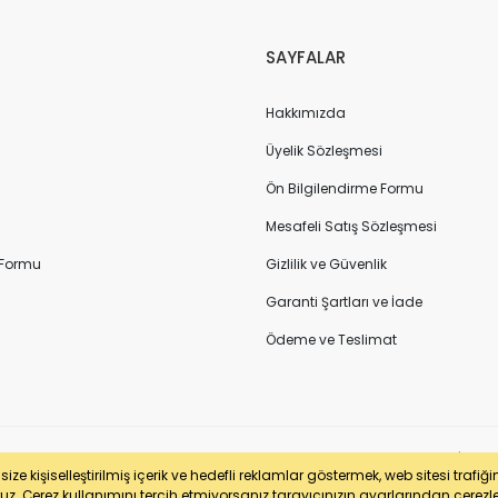
SAYFALAR
Hakkımızda
Üyelik Sözleşmesi
Ön Bilgilendirme Formu
Mesafeli Satış Sözleşmesi
 Formu
Gizlilik ve Güvenlik
Garanti Şartları ve İade
Ödeme ve Teslimat
sertifikası ile korunmaktadır. Pasfil Makine Sanayi ve Ticaret Ltd. Şti. | V
ze kişiselleştirilmiş içerik ve hedefli reklamlar göstermek, web sitesi trafiğ
uz. Çerez kullanımını tercih etmiyorsanız tarayıcınızın ayarlarından çerezleri