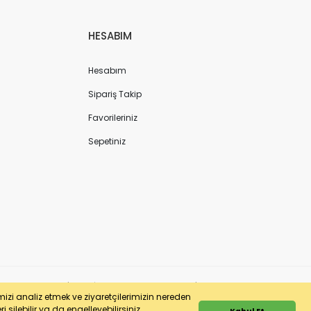
HESABIM
Hesabım
Sipariş Takip
Favorileriniz
Sepetiniz
ergi No: 7220436611 | MERSİS No: 072204366100013 | Ticaret Sicil No: 586968-0
imizi analiz etmek ve ziyaretçilerimizin nereden
 silebilir ya da engelleyebilirsiniz.