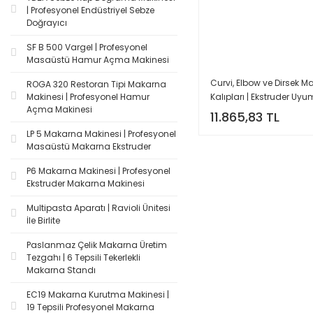
| Profesyonel Endüstriyel Sebze
Doğrayıcı
SF B 500 Vargel | Profesyonel
Masaüstü Hamur Açma Makinesi
Curvi, Elbow ve Dirsek 
ROGA 320 Restoran Tipi Makarna
Kalıpları | Ekstruder Uyu
Makinesi | Profesyonel Hamur
Açma Makinesi
11.865,83 TL
LP 5 Makarna Makinesi | Profesyonel
Masaüstü Makarna Ekstruder
P6 Makarna Makinesi | Profesyonel
Ekstruder Makarna Makinesi
Multipasta Aparatı | Ravioli Ünitesi
İle Birlite
Paslanmaz Çelik Makarna Üretim
Tezgahı | 6 Tepsili Tekerlekli
Makarna Standı
EC19 Makarna Kurutma Makinesi |
19 Tepsili Profesyonel Makarna