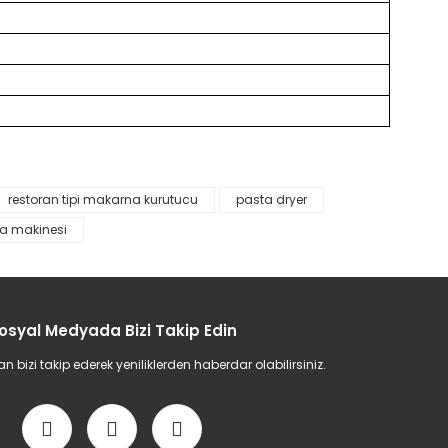
restoran tipi makarna kurutucu
pasta dryer
etebilirsiniz.
a makinesi
osyal Medyada Bizi Takip Edin
bizi takip ederek yeniliklerden haberdar olabilirsiniz.