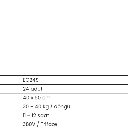
EC24S
24 adet
40 x 60 cm
30 – 40 kg / döngü
11 – 12 saat
380V / Trifaze