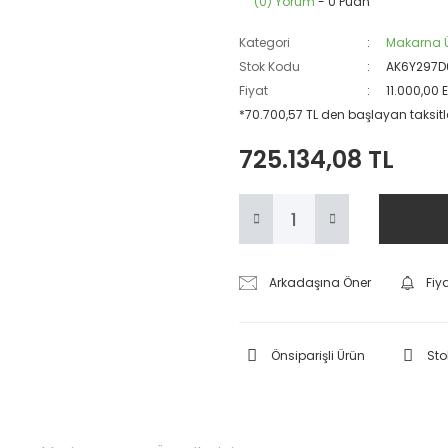
(0) Yorum
- 0 Puan
Kategori
Makarna Ü
Stok Kodu
AK6Y297D
Fiyat
11.000,00 
*70.700,57 TL den başlayan taksitle
725.134,08 TL
Arkadaşına Öner
Fiy
Önsiparişli Ürün
Sto