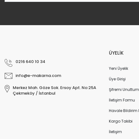
ÜYELİK
0216 640 10 34
Yeni Üyelik
info@e-makarna.com
Üye Girişi
Merkez Mah. Göze Sok. Ersoy Apt. No:25A
Şifremi Unuttum
Çekmeköy / İstanbul
İletişim Formu
Havale Bildirim
Kargo Takibi
İletişim