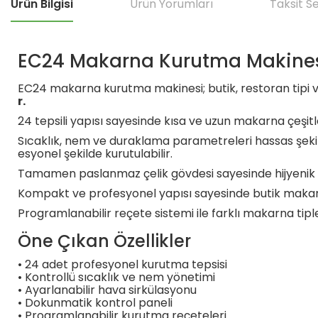
Ürün Bilgisi
Ürün Yorumları
Taksit S
EC24 Makarna Kurutma Makinesi 
EC24 makarna kurutma makinesi; butik, restoran tipi ve
r.
24 tepsili yapısı sayesinde kısa ve uzun makarna çeşitl
Sıcaklık, nem ve duraklama parametreleri hassas şekilde a
esyonel şekilde kurutulabilir.
Tamamen paslanmaz çelik gövdesi sayesinde hijyenik 
Kompakt ve profesyonel yapısı sayesinde butik makarna 
Programlanabilir reçete sistemi ile farklı makarna tiple
Öne Çıkan Özellikler
• 24 adet profesyonel kurutma tepsisi
• Kontrollü sıcaklık ve nem yönetimi
• Ayarlanabilir hava sirkülasyonu
• Dokunmatik kontrol paneli
• Programlanabilir kurutma reçeteleri