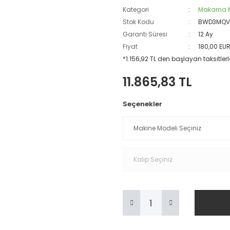
Kategori
Makarna M
Stok Kodu
BWD3MQV
Garanti Süresi
12 Ay
Fiyat
180,00 EU
*1.156,92 TL den başlayan taksitlerle
11.865,83 TL
Seçenekler