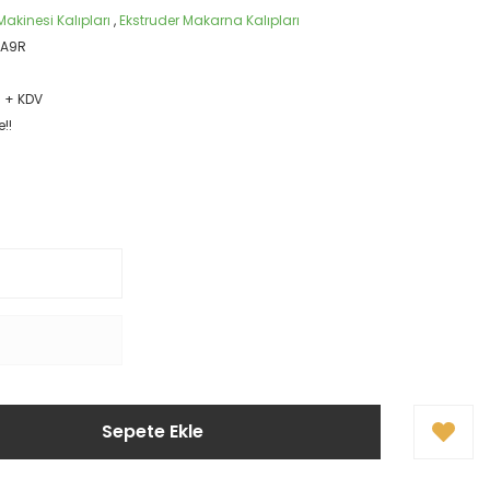
akinesi Kalıpları
,
Ekstruder Makarna Kalıpları
A9R
R + KDV
!!
Sepete Ekle