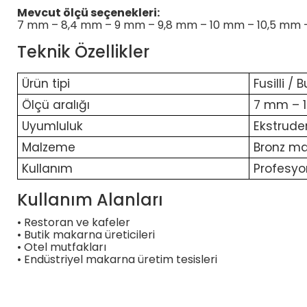
Mevcut ölçü seçenekleri:
7 mm – 8,4 mm – 9 mm – 9,8 mm – 10 mm – 10,5 mm –
Teknik Özellikler
Ürün tipi
Fusilli /
Ölçü aralığı
7 mm – 
Uyumluluk
Ekstrude
Malzeme
Bronz ma
Kullanım
Profesyo
Kullanım Alanları
• Restoran ve kafeler
• Butik makarna üreticileri
• Otel mutfakları
• Endüstriyel makarna üretim tesisleri