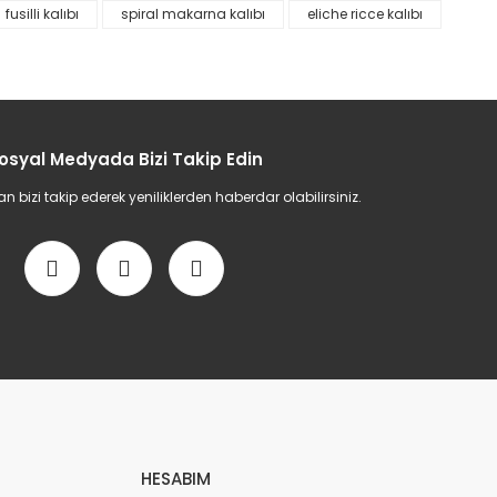
fusilli kalıbı
spiral makarna kalıbı
eliche ricce kalıbı
etebilirsiniz.
osyal Medyada Bizi Takip Edin
bizi takip ederek yeniliklerden haberdar olabilirsiniz.
HESABIM