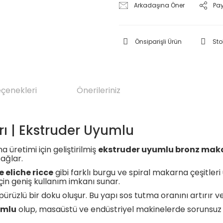
Arkadaşına Öner
Pa
Önsiparişli Ürün
Sto
eçenekleri
Önerileriniz
rı | Ekstruder Uyumlu
 üretimi için geliştirilmiş
ekstruder uyumlu bronz maka
sağlar.
ve eliche ricce
gibi farklı burgu ve spiral makarna çeşitleri 
çin geniş kullanım imkanı sunar.
rüzlü bir doku oluşur. Bu yapı sos tutma oranını artırır ve 
umlu
olup, masaüstü ve endüstriyel makinelerde sorunsuz şeki