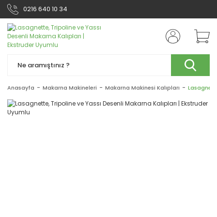
0216 640 10 34
Anasayfa
Makarna Makineleri
Makarna Makinesi Kalıpları
Lasagnette