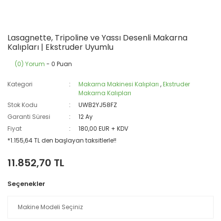
Lasagnette, Tripoline ve Yassı Desenli Makarna
Kalıpları | Ekstruder Uyumlu
(0) Yorum
- 0 Puan
Kategori
Makarna Makinesi Kalıpları
,
Ekstruder
Makarna Kalıpları
Stok Kodu
UWB2YJ58FZ
Garanti Süresi
12 Ay
Fiyat
180,00 EUR + KDV
*1.155,64 TL den başlayan taksitlerle!!
11.852,70 TL
Seçenekler