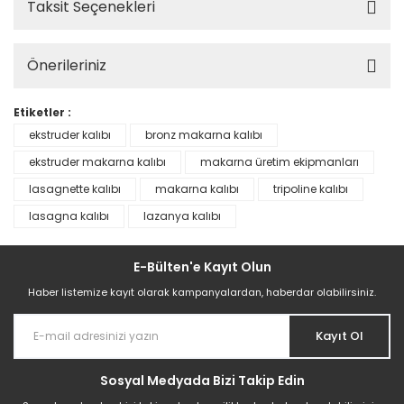
Taksit Seçenekleri
Önerileriniz
Etiketler :
ekstruder kalıbı
bronz makarna kalıbı
ekstruder makarna kalıbı
makarna üretim ekipmanları
lasagnette kalıbı
makarna kalıbı
tripoline kalıbı
lasagna kalıbı
lazanya kalıbı
E-Bülten'e Kayıt Olun
Haber listemize kayıt olarak kampanyalardan, haberdar olabilirsiniz.
Kayıt Ol
Sosyal Medyada Bizi Takip Edin