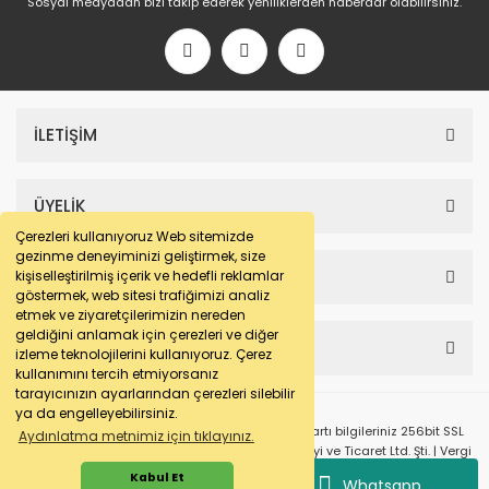
Sosyal medyadan bizi takip ederek yeniliklerden haberdar olabilirsiniz.
İLETİŞİM
ÜYELİK
Çerezleri kullanıyoruz Web sitemizde
gezinme deneyiminizi geliştirmek, size
SAYFALAR
kişiselleştirilmiş içerik ve hedefli reklamlar
göstermek, web sitesi trafiğimizi analiz
etmek ve ziyaretçilerimizin nereden
geldiğini anlamak için çerezleri ve diğer
HESABIM
izleme teknolojilerini kullanıyoruz. Çerez
kullanımını tercih etmiyorsanız
tarayıcınızın ayarlarından çerezleri silebilir
ya da engelleyebilirsiniz.
© e-makarna.com Tüm Hakları Saklıdır. Kredi kartı bilgileriniz 256bit SSL
Aydınlatma metnimiz için tıklayınız.
sertifikası ile korunmaktadır. Pasfil Makine Sanayi ve Ticaret Ltd. Şti. | Vergi
No: 7220436611 | MERSİS No: 072204366100013 | Ticaret Sicil No: 586968-0
Kabul Et
Whatsapp