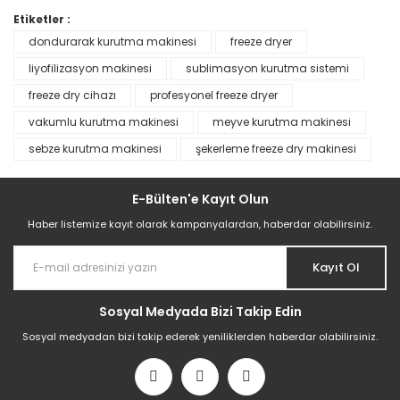
Etiketler :
dondurarak kurutma makinesi
freeze dryer
liyofilizasyon makinesi
sublimasyon kurutma sistemi
freeze dry cihazı
profesyonel freeze dryer
vakumlu kurutma makinesi
meyve kurutma makinesi
sebze kurutma makinesi
şekerleme freeze dry makinesi
E-Bülten'e Kayıt Olun
Haber listemize kayıt olarak kampanyalardan, haberdar olabilirsiniz.
Kayıt Ol
Sosyal Medyada Bizi Takip Edin
Sosyal medyadan bizi takip ederek yeniliklerden haberdar olabilirsiniz.