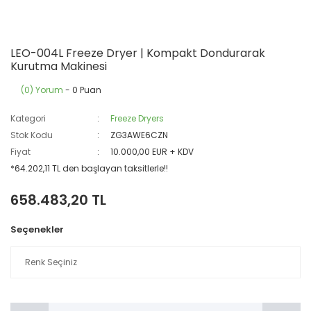
LEO-004L Freeze Dryer | Kompakt Dondurarak
Kurutma Makinesi
(0) Yorum
- 0 Puan
Kategori
Freeze Dryers
Stok Kodu
ZG3AWE6CZN
Fiyat
10.000,00 EUR + KDV
*64.202,11 TL den başlayan taksitlerle!!
658.483,20 TL
Seçenekler