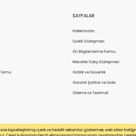
SAYFALAR
Hakkımızda
Üyelik Sözleşmesi
Ön Bilgilendirme Formu
Mesafeli Satış Sözleşmesi
 Formu
Gizlilik ve Güvenlik
Garanti Şartları ve İade
Ödeme ve Teslimat
sertifikası ile korunmaktadır. Pasfil Makine Sanayi ve Ticaret Ltd. Şti. | V
ze kişiselleştirilmiş içerik ve hedefli reklamlar göstermek, web sitesi trafiğ
uz. Çerez kullanımını tercih etmiyorsanız tarayıcınızın ayarlarından çerezleri