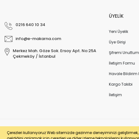
ÜYELİK
0216 640 10 34
Yeni Üyelik
info@e-makarna.com
Üye Girişi
Merkez Mah. Göze Sok. Ersoy Apt. No:25A
Şifremi Unuttum
Çekmeköy / İstanbul
İletişim Formu
Havale Bildirim
Kargo Takibi
İletişim
© e-makarna.com Tüm Hakları Saklıdır. Kredi kartı bilgileriniz 256bit SSL 
Çerezleri kullanıyoruz Web sitemizde gezinme deneyiminizi geliştirmek, si
geldiğini anlamak için çerezleri ve diğer izleme teknolojilerini kullanıyor