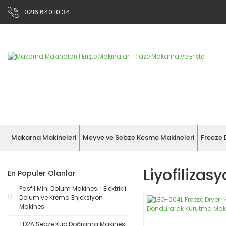
0216 640 10 34
Makarna Makineleri
Meyve ve Sebze Kesme Makineleri
Freeze 
Liyofilizas
En Populer Olanlar
Pasfil Mini Dolum Makinesi | Elektrikli
Dolum ve Krema Enjeksiyon
Makinesi
TD2A Sebze Küp Doğrama Makinesi