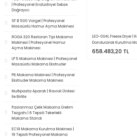
| Profesyonel Endüstriyel Sebze
Doğrayıcı
SF B 500 Vargel | Profesyonel
Masaüstü Hamur Açma Makinesi
LEO-004L Freeze Dryer |
ROGA 320 Restoran Tipi Makarna
Dondurarak Kurutma Ma
Makinesi | Profesyonel Hamur
Açma Makinesi
658.483,20 TL
LP 5 Makarna Makinesi | Profesyonel
Masaüstü Makarna Ekstruder
P6 Makarna Makinesi | Profesyonel
Ekstruder Makarna Makinesi
Multipasta Aparatı | Ravioli Ünitesi
İle Birlite
Paslanmaz Çelik Makarna Üretim
Tezgahı | 6 Tepsili Tekerlekli
Makarna Standı
EC19 Makarna Kurutma Makinesi |
19 Tepsili Profesyonel Makarna