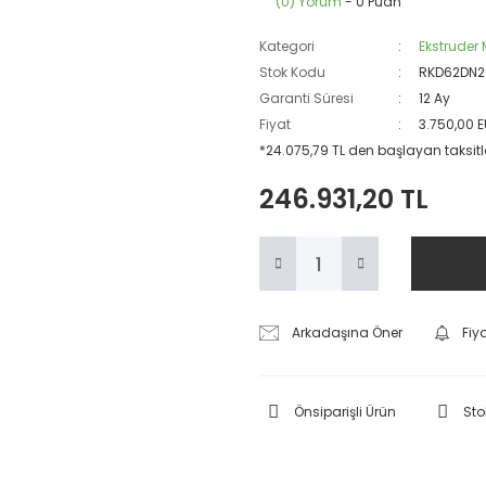
(0) Yorum
- 0 Puan
Kategori
Ekstruder
Stok Kodu
RKD62DN
Garanti Süresi
12 Ay
Fiyat
3.750,00 
*24.075,79 TL den başlayan taksitle
246.931,20 TL
Arkadaşına Öner
Fiy
Önsiparişli Ürün
Sto