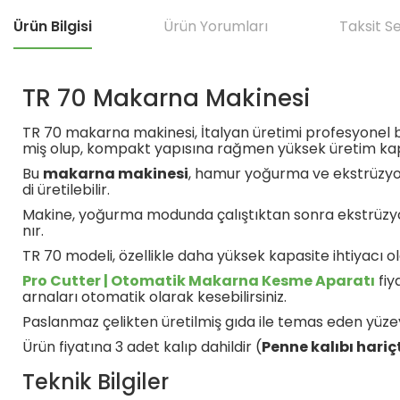
Ürün Bilgisi
Ürün Yorumları
Taksit S
TR 70 Makarna Makinesi
TR 70 makarna makinesi, İtalyan üretimi profesyonel 
miş olup, kompakt yapısına rağmen yüksek üretim kap
Bu
makarna makinesi
, hamur yoğurma ve ekstrüzyon i
di üretilebilir.
Makine, yoğurma modunda çalıştıktan sonra ekstrüzyon 
nır.
TR 70 modeli, özellikle daha yüksek kapasite ihtiyacı ol
Pro Cutter | Otomatik Makarna Kesme Aparatı
fiy
arnaları otomatik olarak kesebilirsiniz.
Paslanmaz çelikten üretilmiş gıda ile temas eden yüzeyle
Ürün fiyatına 3 adet kalıp dahildir (
Penne kalıbı hariçt
Teknik Bilgiler