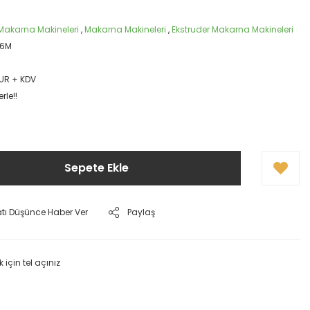
 Makarna Makineleri
,
Makarna Makineleri
,
Ekstruder Makarna Makineleri
26M
EUR + KDV
rle!!
Sepete Ekle
atı Düşünce Haber Ver
Paylaş
k için tel açınız