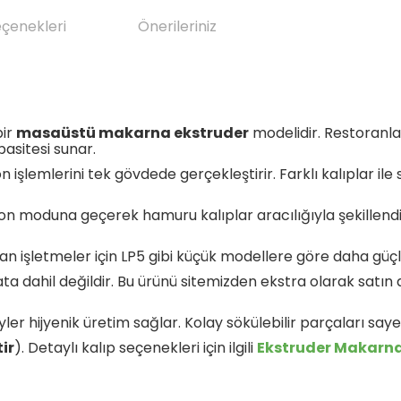
eçenekleri
Önerileriniz
bir
masaüstü makarna ekstruder
modelidir. Restoranlar,
asitesi sunar.
şlemlerini tek gövdede gerçekleştirir. Farklı kalıplar ile s
moduna geçerek hamuru kalıplar aracılığıyla şekillendiri
an işletmeler için LP5 gibi küçük modellere göre daha güçlü
ata dahil değildir. Bu ürünü sitemizden ekstra olarak satı
r hijyenik üretim sağlar. Kolay sökülebilir parçaları sayesin
ir
). Detaylı kalıp seçenekleri için ilgili
Ekstruder Makarna