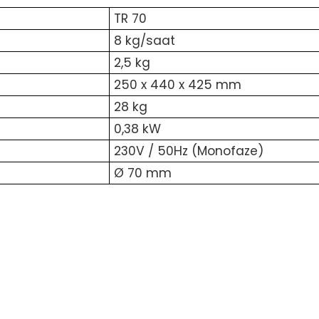
TR 70
8 kg/saat
2,5 kg
250 x 440 x 425 mm
28 kg
0,38 kW
230V / 50Hz (Monofaze)
Ø 70 mm