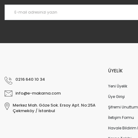
Pro Cutter | Otomatik Makarna Kesme Aparatı | LP 5, TR 70, TR 75/E
49.386,24 TL
ÜYELİK
0216 640 10 34
Yeni Üyelik
info@e-makarna.com
Üye Girişi
Merkez Mah. Göze Sok. Ersoy Apt. No:25A
Şifremi Unuttum
Çekmeköy / İstanbul
İletişim Formu
Havale Bildirim