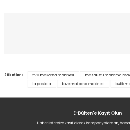
Bu ürünün fiyat bilgisi, resim, ürün açıklamalarında ve diğer konular
Görüş ve önerileriniz için teşekkür ederiz.
Ürün resmi kalitesiz, bozuk veya görüntülenemiyor.
Ürün açıklamasında eksik bilgiler bulunuyor.
Ürün bilgilerinde hatalar bulunuyor.
Ürün fiyatı diğer sitelerden daha pahalı.
Bu ürüne benzer farklı alternatifler olmalı.
Etiketler :
tr70 makarna makinesi
masaüstü makarna mak
la pastaia
taze makarna makinesi
butik m
E-Bülten'e Kayıt Olun
Haber listemize kayıt olarak kampanyalardan, haberda