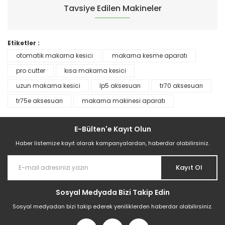
Tavsiye Edilen Makineler
Etiketler :
otomatik makarna kesici
makarna kesme aparatı
pro cutter
kısa makarna kesici
uzun makarna kesici
lp5 aksesuarı
tr70 aksesuarı
tr75e aksesuarı
makarna makinesi aparatı
E-Bülten'e Kayıt Olun
Haber listemize kayıt olarak kampanyalardan, haberdar olabilirsiniz.
Kayıt Ol
LP 5 Makarna Makinesi | Profesyonel Masaüstü Makarna Ekstruder
Sosyal Medyada Bizi Takip Edin
181.082,88 TL
Sosyal medyadan bizi takip ederek yeniliklerden haberdar olabilirsiniz.