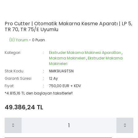
Pro Cutter | Otomatik Makarna Kesme Aparatı | LP 5,
TR 70, TR 75/E Uyumlu
(0) Yorum
- 0 Puan
Kategori
Ekstruder Makarna Makinesi Aparatları
,
Makarna Makineleri
,
Ekstruder Makarna
Makineleri
Stok Kodu
NMK9UA9TSN
Garanti Süresi
12 Ay
Fiyat
750,00 EUR + KDV
*4.815,16 TL den başlayan taksitlerle!!
49.386,24 TL