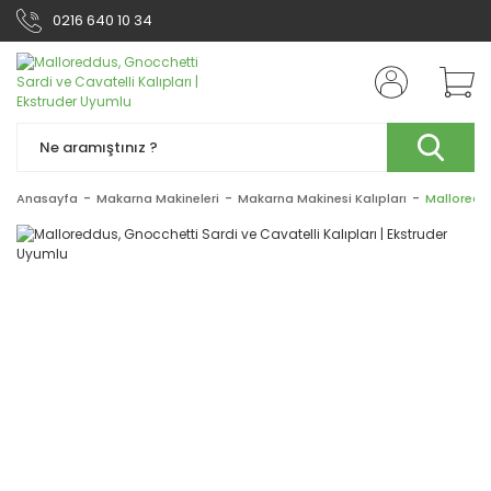
0216 640 10 34
Anasayfa
Makarna Makineleri
Makarna Makinesi Kalıpları
Malloreddu