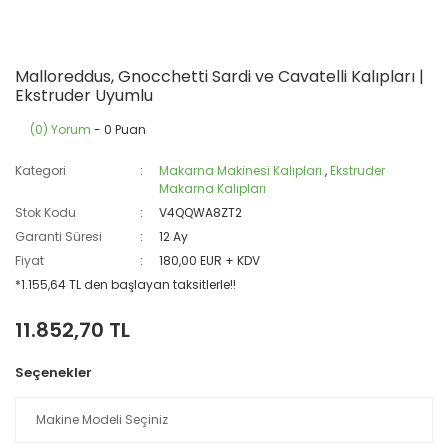
Malloreddus, Gnocchetti Sardi ve Cavatelli Kalıpları |
Ekstruder Uyumlu
(0) Yorum
- 0 Puan
Kategori
Makarna Makinesi Kalıpları
,
Ekstruder
Makarna Kalıpları
Stok Kodu
V4QQWA8ZT2
Garanti Süresi
12 Ay
Fiyat
180,00 EUR + KDV
*1.155,64 TL den başlayan taksitlerle!!
11.852,70 TL
Seçenekler