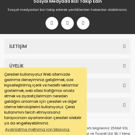
Sosyal Medyada Bizi Takip Edin
Sosyal medyadan bizi takip ederek yeniliklerden haberdar olabilirsiniz.
İLETİŞİM
ÜYELİK
Çerezleri kullanıyoruz Web sitemizde
gezinme deneyiminizi geliştirmek, size
SAYFALAR
kişiselleştirilmiş içerik ve hedefli reklamlar
göstermek, web sitesi trafiğimizi analiz
etmek ve ziyaretçilerimizin nereden
geldiğini anlamak için çerezleri ve diğer
HESABIM
izleme teknolojilerini kullanıyoruz. Çerez
kullanımını tercih etmiyorsanız
tarayıcınızın ayarlarından çerezleri silebilir
ya da engelleyebilirsiniz.
© e-makarna.com Tüm Hakları Saklıdır. Kredi kartı bilgileriniz 256bit SSL
Aydınlatma metnimiz için tıklayınız.
sertifikası ile korunmaktadır. Pasfil Makine Sanayi ve Ticaret Ltd. Şti. | Vergi