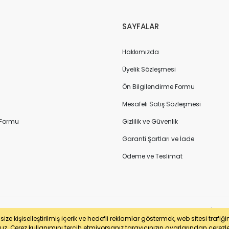
SAYFALAR
Hakkımızda
Üyelik Sözleşmesi
Ön Bilgilendirme Formu
Mesafeli Satış Sözleşmesi
 Formu
Gizlilik ve Güvenlik
Garanti Şartları ve İade
Ödeme ve Teslimat
sertifikası ile korunmaktadır. Pasfil Makine Sanayi ve Ticaret Ltd. Şti. | V
ze kişiselleştirilmiş içerik ve hedefli reklamlar göstermek, web sitesi trafiğ
uz. Çerez kullanımını tercih etmiyorsanız tarayıcınızın ayarlarından çerezleri