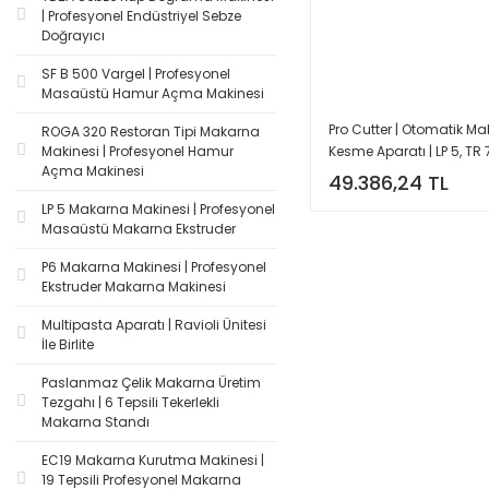
| Profesyonel Endüstriyel Sebze
Doğrayıcı
SF B 500 Vargel | Profesyonel
Masaüstü Hamur Açma Makinesi
Pro Cutter | Otomatik M
ROGA 320 Restoran Tipi Makarna
Kesme Aparatı | LP 5, TR 
Makinesi | Profesyonel Hamur
Açma Makinesi
75/E Uyumlu
49.386,24 TL
LP 5 Makarna Makinesi | Profesyonel
Masaüstü Makarna Ekstruder
P6 Makarna Makinesi | Profesyonel
Ekstruder Makarna Makinesi
Multipasta Aparatı | Ravioli Ünitesi
İle Birlite
Paslanmaz Çelik Makarna Üretim
Tezgahı | 6 Tepsili Tekerlekli
Makarna Standı
EC19 Makarna Kurutma Makinesi |
19 Tepsili Profesyonel Makarna