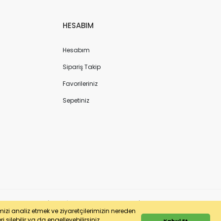
HESABIM
Hesabım
Sipariş Takip
Favorileriniz
Sepetiniz
ergi No: 7220436611 | MERSİS No: 072204366100013 | Ticaret Sicil No: 586968-0
imizi analiz etmek ve ziyaretçilerimizin nereden
 silebilir ya da engelleyebilirsiniz.