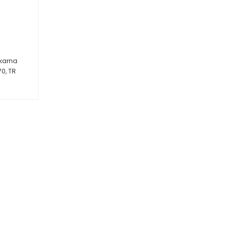
akarna
70, TR