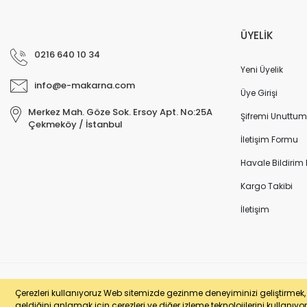
ÜYELİK
0216 640 10 34
Yeni Üyelik
info@e-makarna.com
Üye Girişi
Merkez Mah. Göze Sok. Ersoy Apt. No:25A
Şifremi Unuttum
Çekmeköy / İstanbul
İletişim Formu
Havale Bildirim
Kargo Takibi
İletişim
© e-makarna.com Tüm Hakları Saklıdır. Kredi kartı bilgileriniz 256bit SSL 
Çerezleri kullanıyoruz Web sitemizde gezinme deneyiminizi geliştirmek, si
geldiğini anlamak için çerezleri ve diğer izleme teknolojilerini kullanıyor