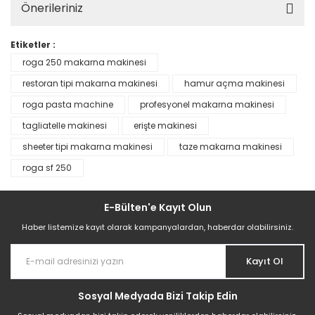
Önerileriniz
Etiketler :
roga 250 makarna makinesi
restoran tipi makarna makinesi
hamur açma makinesi
roga pasta machine
profesyonel makarna makinesi
tagliatelle makinesi
erişte makinesi
sheeter tipi makarna makinesi
taze makarna makinesi
roga sf 250
E-Bülten'e Kayıt Olun
Haber listemize kayıt olarak kampanyalardan, haberdar olabilirsiniz.
Kayıt Ol
Sosyal Medyada Bizi Takip Edin