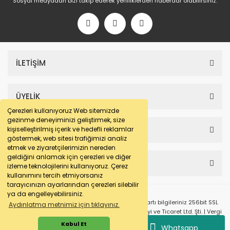
Sosyal medyadan bizi takip ederek yeniliklerden haberdar olabilirsiniz.
İLETİŞİM
ÜYELİK
Çerezleri kullanıyoruz Web sitemizde
gezinme deneyiminizi geliştirmek, size
SAYFALAR
kişiselleştirilmiş içerik ve hedefli reklamlar
göstermek, web sitesi trafiğimizi analiz
etmek ve ziyaretçilerimizin nereden
geldiğini anlamak için çerezleri ve diğer
HESABIM
izleme teknolojilerini kullanıyoruz. Çerez
kullanımını tercih etmiyorsanız
tarayıcınızın ayarlarından çerezleri silebilir
ya da engelleyebilirsiniz.
© e-makarna.com Tüm Hakları Saklıdır. Kredi kartı bilgileriniz 256bit SSL
Aydınlatma metnimiz için tıklayınız.
sertifikası ile korunmaktadır. Pasfil Makine Sanayi ve Ticaret Ltd. Şti. | Vergi
No: 7220436611 | MERSİS No: 072204366100013 | Ticaret Sicil No: 586968-0
Kabul Et
Whatsapp