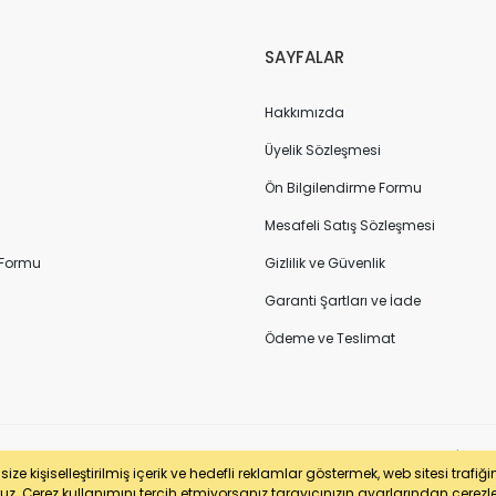
SAYFALAR
Hakkımızda
Üyelik Sözleşmesi
Ön Bilgilendirme Formu
Mesafeli Satış Sözleşmesi
 Formu
Gizlilik ve Güvenlik
Garanti Şartları ve İade
Ödeme ve Teslimat
sertifikası ile korunmaktadır. Pasfil Makine Sanayi ve Ticaret Ltd. Şti. | V
ze kişiselleştirilmiş içerik ve hedefli reklamlar göstermek, web sitesi trafiğ
uz. Çerez kullanımını tercih etmiyorsanız tarayıcınızın ayarlarından çerezleri