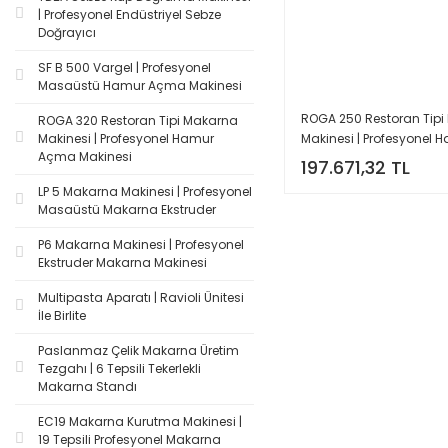
| Profesyonel Endüstriyel Sebze
Doğrayıcı
SF B 500 Vargel | Profesyonel
Masaüstü Hamur Açma Makinesi
ROGA 250 Restoran Tip
ROGA 320 Restoran Tipi Makarna
Makinesi | Profesyonel 
Makinesi | Profesyonel Hamur
Açma Makinesi
Açma Makinesi
197.671,32 TL
LP 5 Makarna Makinesi | Profesyonel
Masaüstü Makarna Ekstruder
P6 Makarna Makinesi | Profesyonel
Ekstruder Makarna Makinesi
Multipasta Aparatı | Ravioli Ünitesi
İle Birlite
Paslanmaz Çelik Makarna Üretim
Tezgahı | 6 Tepsili Tekerlekli
Makarna Standı
EC19 Makarna Kurutma Makinesi |
19 Tepsili Profesyonel Makarna