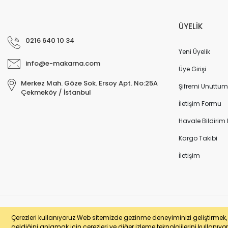
ÜYELİK
0216 640 10 34
Yeni Üyelik
info@e-makarna.com
Üye Girişi
Merkez Mah. Göze Sok. Ersoy Apt. No:25A
Şifremi Unuttum
Çekmeköy / İstanbul
İletişim Formu
Havale Bildirim
Kargo Takibi
İletişim
© e-makarna.com Tüm Hakları Saklıdır. Kredi kartı bilgileriniz 256bit SSL 
Çerezleri kullanıyoruz Web sitemizde gezinme deneyiminizi geliştirmek, si
geldiğini anlamak için çerezleri ve diğer izleme teknolojilerini kullanıyor