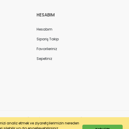
HESABIM
Hesabım
Sipariş Takip
Favorileriniz
Sepetiniz
ergi No: 7220436611 | MERSİS No: 072204366100013 | Ticaret Sicil No: 586968-0
imizi analiz etmek ve ziyaretçilerimizin nereden
 silebilir ya da engelleyebilirsiniz.