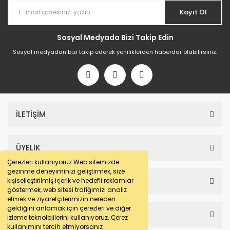
Kayıt Ol
Sosyal Medyada Bizi Takip Edin
Sosyal medyadan bizi takip ederek yeniliklerden haberdar olabilirsiniz.
İLETİŞİM
ÜYELİK
Çerezleri kullanıyoruz Web sitemizde
gezinme deneyiminizi geliştirmek, size
SAYFALAR
kişiselleştirilmiş içerik ve hedefli reklamlar
göstermek, web sitesi trafiğimizi analiz
etmek ve ziyaretçilerimizin nereden
geldiğini anlamak için çerezleri ve diğer
HESABIM
izleme teknolojilerini kullanıyoruz. Çerez
kullanımını tercih etmiyorsanız