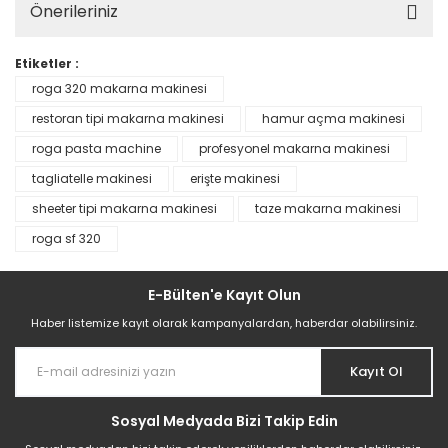
Önerileriniz
Etiketler :
roga 320 makarna makinesi
restoran tipi makarna makinesi
hamur açma makinesi
roga pasta machine
profesyonel makarna makinesi
tagliatelle makinesi
erişte makinesi
sheeter tipi makarna makinesi
taze makarna makinesi
roga sf 320
E-Bülten'e Kayıt Olun
Haber listemize kayıt olarak kampanyalardan, haberdar olabilirsiniz.
Kayıt Ol
Sosyal Medyada Bizi Takip Edin