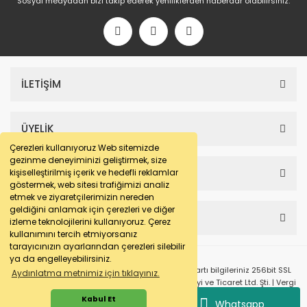
Sosyal medyadan bizi takip ederek yeniliklerden haberdar olabilirsiniz.
İLETİŞİM
ÜYELİK
Çerezleri kullanıyoruz Web sitemizde
gezinme deneyiminizi geliştirmek, size
SAYFALAR
kişiselleştirilmiş içerik ve hedefli reklamlar
göstermek, web sitesi trafiğimizi analiz
etmek ve ziyaretçilerimizin nereden
geldiğini anlamak için çerezleri ve diğer
HESABIM
izleme teknolojilerini kullanıyoruz. Çerez
kullanımını tercih etmiyorsanız
tarayıcınızın ayarlarından çerezleri silebilir
ya da engelleyebilirsiniz.
© e-makarna.com Tüm Hakları Saklıdır. Kredi kartı bilgileriniz 256bit SSL
Aydınlatma metnimiz için tıklayınız.
sertifikası ile korunmaktadır. Pasfil Makine Sanayi ve Ticaret Ltd. Şti. | Vergi
No: 7220436611 | MERSİS No: 072204366100013 | Ticaret Sicil No: 586968-0
Kabul Et
Whatsapp