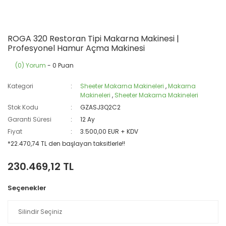
ROGA 320 Restoran Tipi Makarna Makinesi |
Profesyonel Hamur Açma Makinesi
(0) Yorum
- 0 Puan
Kategori
Sheeter Makarna Makineleri
,
Makarna
Makineleri
,
Sheeter Makarna Makineleri
Stok Kodu
GZASJ3Q2C2
Garanti Süresi
12 Ay
Fiyat
3.500,00 EUR + KDV
*22.470,74 TL den başlayan taksitlerle!!
230.469,12 TL
Seçenekler