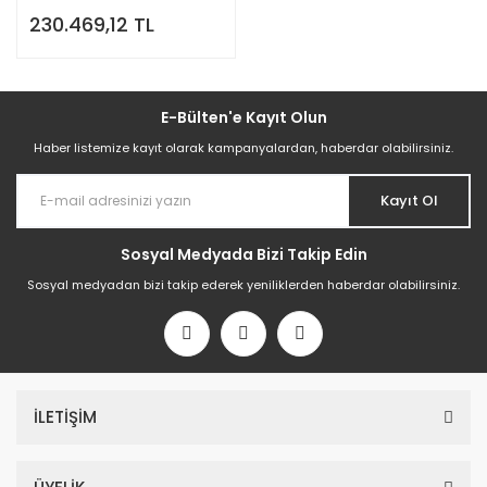
Profesyonel Hamur Açma
230.469,12 TL
Makinesi
E-Bülten'e Kayıt Olun
Haber listemize kayıt olarak kampanyalardan, haberdar olabilirsiniz.
Kayıt Ol
Sosyal Medyada Bizi Takip Edin
Sosyal medyadan bizi takip ederek yeniliklerden haberdar olabilirsiniz.
İLETİŞİM