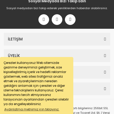
Sosyal Medyada Bizi Takip Edin
Sosyal medyadan bizi takip ederek yeniliklerden haberdar olabilirsiniz.
İLETİŞİM
ÜYELİK
Çerezleri kullanıyoruz Web sitemizde
gezinme deneyiminizi geliştirmek, size
SAYFALAR
kişiselleştirilmiş içerik ve hedefli reklamlar
göstermek, web sitesi trafiğimizi analiz
etmek ve ziyaretçilerimizin nereden
geldiğini anlamak için çerezleri ve diğer
HESABIM
izleme teknolojilerini kullanıyoruz. Çerez
kullanımını tercih etmiyorsanız
tarayıcınızın ayarlarından çerezleri silebilir
ya da engelleyebilirsiniz.
© e-makarna.com Tüm Hakları Saklıdır. Kredi kartı bilgileriniz 256bit SSL
Aydınlatma metnimiz için tıklayınız.
sertifikası ile korunmaktadır. Pasfil Makine Sanayi ve Ticaret Ltd. Şti. | Vergi