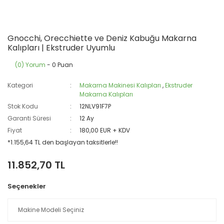
Gnocchi, Orecchiette ve Deniz Kabuğu Makarna
Kalıpları | Ekstruder Uyumlu
(0) Yorum
- 0 Puan
Kategori
Makarna Makinesi Kalıpları
,
Ekstruder
Makarna Kalıpları
Stok Kodu
12NLV91F7P
Garanti Süresi
12 Ay
Fiyat
180,00 EUR + KDV
*1.155,64 TL den başlayan taksitlerle!!
11.852,70 TL
Seçenekler