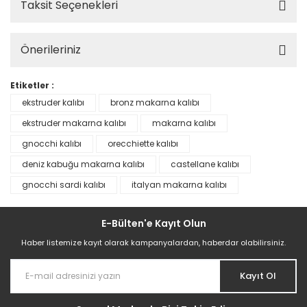
Taksit Seçenekleri
Önerileriniz
Etiketler :
ekstruder kalıbı
bronz makarna kalıbı
ekstruder makarna kalıbı
makarna kalıbı
gnocchi kalıbı
orecchiette kalıbı
deniz kabuğu makarna kalıbı
castellane kalıbı
gnocchi sardi kalıbı
italyan makarna kalıbı
E-Bülten'e Kayıt Olun
Haber listemize kayıt olarak kampanyalardan, haberdar olabilirsiniz.
Kayıt Ol