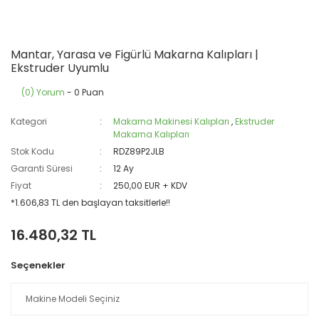
Mantar, Yarasa ve Figürlü Makarna Kalıpları |
Ekstruder Uyumlu
(0) Yorum
- 0 Puan
Kategori
Makarna Makinesi Kalıpları
,
Ekstruder
Makarna Kalıpları
Stok Kodu
RDZ89P2JLB
Garanti Süresi
12 Ay
Fiyat
250,00 EUR + KDV
*1.606,83 TL den başlayan taksitlerle!!
16.480,32 TL
Seçenekler