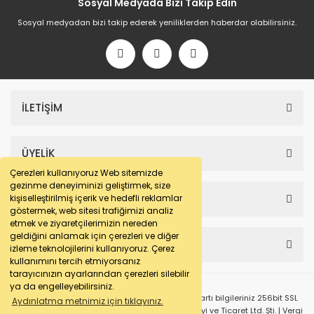
Sosyal Medyada Bizi Takip Edin
Sosyal medyadan bizi takip ederek yeniliklerden haberdar olabilirsiniz.
İLETİŞİM
ÜYELİK
Çerezleri kullanıyoruz Web sitemizde
gezinme deneyiminizi geliştirmek, size
SAYFALAR
kişiselleştirilmiş içerik ve hedefli reklamlar
göstermek, web sitesi trafiğimizi analiz
etmek ve ziyaretçilerimizin nereden
geldiğini anlamak için çerezleri ve diğer
HESABIM
izleme teknolojilerini kullanıyoruz. Çerez
kullanımını tercih etmiyorsanız
tarayıcınızın ayarlarından çerezleri silebilir
ya da engelleyebilirsiniz.
© e-makarna.com Tüm Hakları Saklıdır. Kredi kartı bilgileriniz 256bit SSL
Aydınlatma metnimiz için tıklayınız.
sertifikası ile korunmaktadır. Pasfil Makine Sanayi ve Ticaret Ltd. Şti. | Vergi