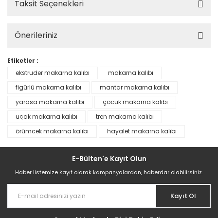
Taksit Seçenekleri
Önerileriniz
Etiketler :
ekstruder makarna kalıbı
makarna kalıbı
figürlü makarna kalıbı
mantar makarna kalıbı
yarasa makarna kalıbı
çocuk makarna kalıbı
uçak makarna kalıbı
tren makarna kalıbı
örümcek makarna kalıbı
hayalet makarna kalıbı
E-Bülten'e Kayıt Olun
Haber listemize kayıt olarak kampanyalardan, haberdar olabilirsiniz.
Kayıt Ol