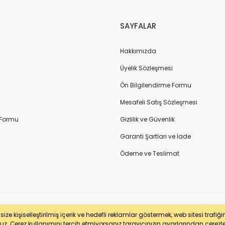
SAYFALAR
Hakkımızda
Üyelik Sözleşmesi
Ön Bilgilendirme Formu
Mesafeli Satış Sözleşmesi
 Formu
Gizlilik ve Güvenlik
Garanti Şartları ve İade
Ödeme ve Teslimat
sertifikası ile korunmaktadır. Pasfil Makine Sanayi ve Ticaret Ltd. Şti. | V
ze kişiselleştirilmiş içerik ve hedefli reklamlar göstermek, web sitesi trafiğ
uz. Çerez kullanımını tercih etmiyorsanız tarayıcınızın ayarlarından çerezleri