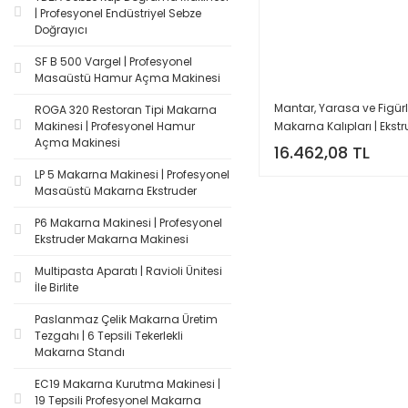
| Profesyonel Endüstriyel Sebze
Doğrayıcı
SF B 500 Vargel | Profesyonel
Masaüstü Hamur Açma Makinesi
Mantar, Yarasa ve Figür
ROGA 320 Restoran Tipi Makarna
Makarna Kalıpları | Ekst
Makinesi | Profesyonel Hamur
Açma Makinesi
Uyumlu
16.462,08 TL
LP 5 Makarna Makinesi | Profesyonel
Masaüstü Makarna Ekstruder
P6 Makarna Makinesi | Profesyonel
Ekstruder Makarna Makinesi
Multipasta Aparatı | Ravioli Ünitesi
İle Birlite
Paslanmaz Çelik Makarna Üretim
Tezgahı | 6 Tepsili Tekerlekli
Makarna Standı
EC19 Makarna Kurutma Makinesi |
19 Tepsili Profesyonel Makarna