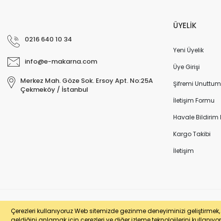
ÜYELİK
0216 640 10 34
Yeni Üyelik
info@e-makarna.com
Üye Girişi
Merkez Mah. Göze Sok. Ersoy Apt. No:25A
Şifremi Unuttum
Çekmeköy / İstanbul
İletişim Formu
Havale Bildirim
Kargo Takibi
İletişim
© e-makarna.com Tüm Hakları Saklıdır. Kredi kartı bilgileriniz 256bit SSL 
Çerezleri kullanıyoruz Web sitemizde gezinme deneyiminizi geliştirmek, si
geldiğini anlamak için çerezleri ve diğer izleme teknolojilerini kullanıyor