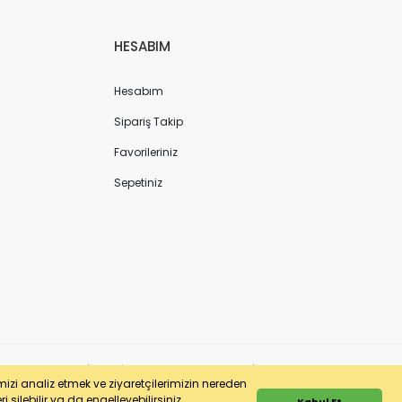
HESABIM
Hesabım
Sipariş Takip
Favorileriniz
Sepetiniz
ergi No: 7220436611 | MERSİS No: 072204366100013 | Ticaret Sicil No: 586968-0
imizi analiz etmek ve ziyaretçilerimizin nereden
 silebilir ya da engelleyebilirsiniz.