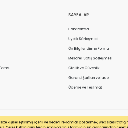
SAYFALAR
Hakkımızda
Üyelik Sözleşmesi
Ön Bilgilendirme Formu
Mesafeli Satış Sözleşmesi
 Formu
Gizlilik ve Güvenlik
Garanti Şartları ve İade
Ödeme ve Teslimat
sertifikası ile korunmaktadır. Pasfil Makine Sanayi ve Ticaret Ltd. Şti. | V
ze kişiselleştirilmiş içerik ve hedefli reklamlar göstermek, web sitesi trafiğ
uz. Çerez kullanımını tercih etmiyorsanız tarayıcınızın ayarlarından çerezleri