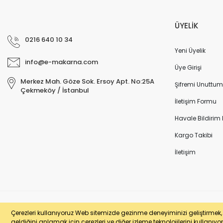
ÜYELİK
0216 640 10 34
Yeni Üyelik
info@e-makarna.com
Üye Girişi
Merkez Mah. Göze Sok. Ersoy Apt. No:25A
Şifremi Unuttum
Çekmeköy / İstanbul
İletişim Formu
Havale Bildirim
Kargo Takibi
İletişim
© e-makarna.com Tüm Hakları Saklıdır. Kredi kartı bilgileriniz 256bit SSL 
Çerezleri kullanıyoruz Web sitemizde gezinme deneyiminizi geliştirmek, si
geldiğini anlamak için çerezleri ve diğer izleme teknolojilerini kullanıyor