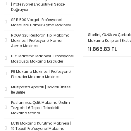
| Profesyonel Endüstriyel Sebze
Doğrayıcı
SF B 500 Vargel | Profesyonel
Masaüstü Hamur Açma Makinesi
Stortini, Yüzük ve Çorbalı
ROGA 320 Restoran Tipi Makarna
Makarna Kalıpları | Ekst
Makinesi | Profesyonel Hamur
Açma Makinesi
Uyumlu
11.865,83 TL
LP 5 Makarna Makinesi | Profesyonel
Masaüstü Makarna Ekstruder
P6 Makarna Makinesi | Profesyonel
Ekstruder Makarna Makinesi
Multipasta Aparatı | Ravioli Ünitesi
İle Birlite
Paslanmaz Çelik Makarna Üretim
Tezgahı | 6 Tepsili Tekerlekli
Makarna Standı
EC19 Makarna Kurutma Makinesi |
19 Tepsili Profesyonel Makarna