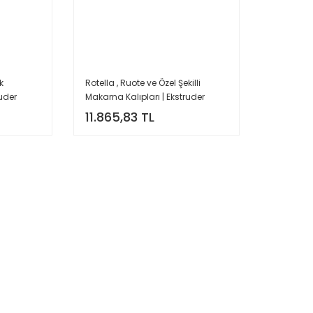
k
Rotella , Ruote ve Özel Şekilli
ruder
Makarna Kalıpları | Ekstruder
Uyumlu
11.865,83 TL