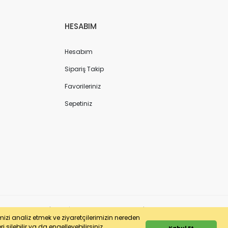
HESABIM
Hesabım
Sipariş Takip
Favorileriniz
Sepetiniz
ergi No: 7220436611 | MERSİS No: 072204366100013 | Ticaret Sicil No: 586968-0
imizi analiz etmek ve ziyaretçilerimizin nereden
 silebilir ya da engelleyebilirsiniz.