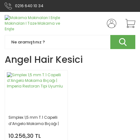
0216 640 10 34
Angel Hair Kesici
Simplex 1,5 mm T.1 Capelli
d’Angelo Makarna Bıçağı |
Imperia Restoran Tipi
10.256,30 TL
Uyumlu