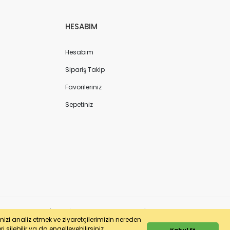
HESABIM
Hesabım
Sipariş Takip
Favorileriniz
Sepetiniz
ergi No: 7220436611 | MERSİS No: 072204366100013 | Ticaret Sicil No: 586968-0
imizi analiz etmek ve ziyaretçilerimizin nereden
 silebilir ya da engelleyebilirsiniz.