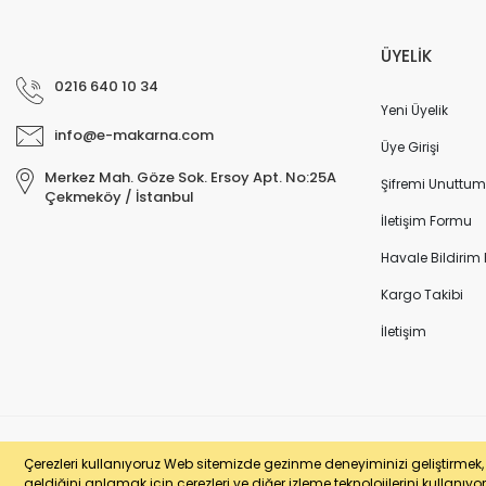
ÜYELİK
0216 640 10 34
Yeni Üyelik
info@e-makarna.com
Üye Girişi
Merkez Mah. Göze Sok. Ersoy Apt. No:25A
Şifremi Unuttum
Çekmeköy / İstanbul
İletişim Formu
Havale Bildirim
Kargo Takibi
İletişim
© e-makarna.com Tüm Hakları Saklıdır. Kredi kartı bilgileriniz 256bit SSL 
Çerezleri kullanıyoruz Web sitemizde gezinme deneyiminizi geliştirmek, si
geldiğini anlamak için çerezleri ve diğer izleme teknolojilerini kullanıyor