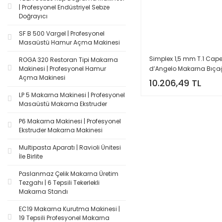
| Profesyonel Endüstriyel Sebze
Doğrayıcı
SF B 500 Vargel | Profesyonel
Masaüstü Hamur Açma Makinesi
Simplex 1,5 mm T.1 Capel
ROGA 320 Restoran Tipi Makarna
d’Angelo Makarna Bıçağ
Makinesi | Profesyonel Hamur
Açma Makinesi
Imperia Restoran Tipi U
10.206,49 TL
LP 5 Makarna Makinesi | Profesyonel
Masaüstü Makarna Ekstruder
P6 Makarna Makinesi | Profesyonel
Ekstruder Makarna Makinesi
Multipasta Aparatı | Ravioli Ünitesi
İle Birlite
Paslanmaz Çelik Makarna Üretim
Tezgahı | 6 Tepsili Tekerlekli
Makarna Standı
EC19 Makarna Kurutma Makinesi |
19 Tepsili Profesyonel Makarna