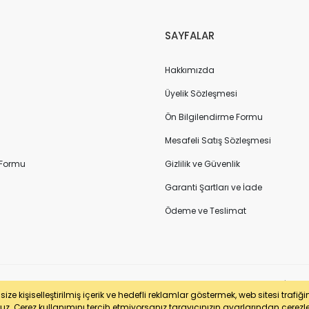
SAYFALAR
Hakkımızda
Üyelik Sözleşmesi
Ön Bilgilendirme Formu
Mesafeli Satış Sözleşmesi
 Formu
Gizlilik ve Güvenlik
Garanti Şartları ve İade
Ödeme ve Teslimat
sertifikası ile korunmaktadır. Pasfil Makine Sanayi ve Ticaret Ltd. Şti. | V
ze kişiselleştirilmiş içerik ve hedefli reklamlar göstermek, web sitesi trafiğ
uz. Çerez kullanımını tercih etmiyorsanız tarayıcınızın ayarlarından çerezleri