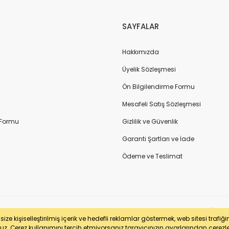
SAYFALAR
Hakkımızda
Üyelik Sözleşmesi
Ön Bilgilendirme Formu
Mesafeli Satış Sözleşmesi
 Formu
Gizlilik ve Güvenlik
Garanti Şartları ve İade
Ödeme ve Teslimat
sertifikası ile korunmaktadır. Pasfil Makine Sanayi ve Ticaret Ltd. Şti. | V
ze kişiselleştirilmiş içerik ve hedefli reklamlar göstermek, web sitesi trafiğ
uz. Çerez kullanımını tercih etmiyorsanız tarayıcınızın ayarlarından çerezleri