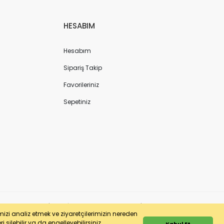
HESABIM
Hesabım
Sipariş Takip
Favorileriniz
Sepetiniz
ergi No: 7220436611 | MERSİS No: 072204366100013 | Ticaret Sicil No: 586968-0
imizi analiz etmek ve ziyaretçilerimizin nereden
 silebilir ya da engelleyebilirsiniz.