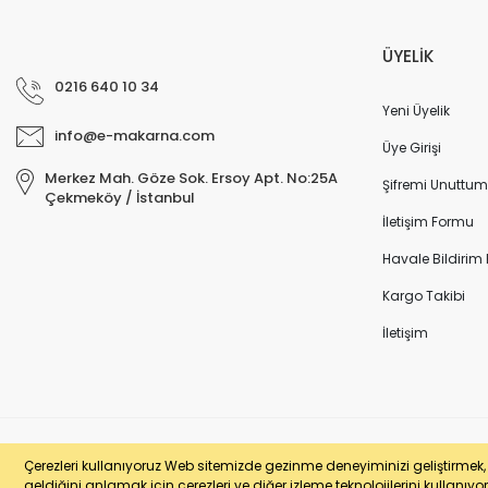
ÜYELİK
0216 640 10 34
Yeni Üyelik
info@e-makarna.com
Üye Girişi
Merkez Mah. Göze Sok. Ersoy Apt. No:25A
Şifremi Unuttum
Çekmeköy / İstanbul
İletişim Formu
Havale Bildirim
Kargo Takibi
İletişim
© e-makarna.com Tüm Hakları Saklıdır. Kredi kartı bilgileriniz 256bit SSL 
Çerezleri kullanıyoruz Web sitemizde gezinme deneyiminizi geliştirmek, si
geldiğini anlamak için çerezleri ve diğer izleme teknolojilerini kullanıyor