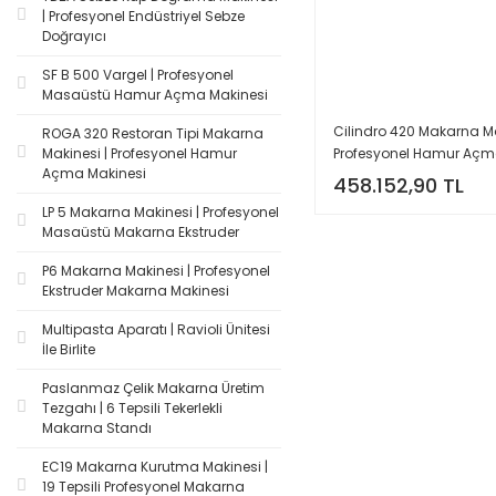
| Profesyonel Endüstriyel Sebze
Doğrayıcı
SF B 500 Vargel | Profesyonel
Masaüstü Hamur Açma Makinesi
Cilindro 420 Makarna Ma
ROGA 320 Restoran Tipi Makarna
Profesyonel Hamur Aç
Makinesi | Profesyonel Hamur
Açma Makinesi
Makinesi
458.152,90 TL
LP 5 Makarna Makinesi | Profesyonel
Masaüstü Makarna Ekstruder
P6 Makarna Makinesi | Profesyonel
Ekstruder Makarna Makinesi
Multipasta Aparatı | Ravioli Ünitesi
İle Birlite
Paslanmaz Çelik Makarna Üretim
Tezgahı | 6 Tepsili Tekerlekli
Makarna Standı
EC19 Makarna Kurutma Makinesi |
19 Tepsili Profesyonel Makarna