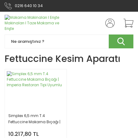
0216 640 10 34
Fettuccine Kesim Aparatı
Simplex 6,5 mm T.4
Fettuccine Makarna Bıçağı |
Imperia Restoran Tipi
10.217,80 TL
Uyumlu