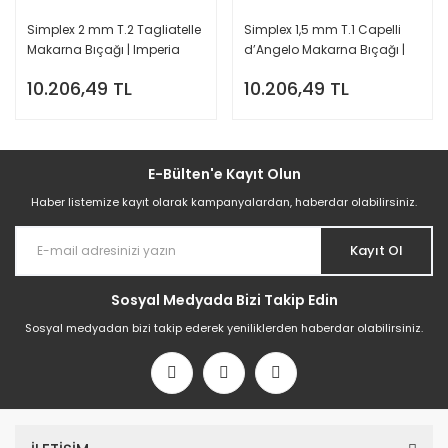
Simplex 2 mm T.2 Tagliatelle
Simplex 1,5 mm T.1 Capelli
Makarna Bıçağı | Imperia
d’Angelo Makarna Bıçağı |
Restoran Tipi Uyumlu
Imperia Restoran Tipi
10.206,49 TL
10.206,49 TL
Uyumlu
E-Bülten'e Kayıt Olun
Haber listemize kayıt olarak kampanyalardan, haberdar olabilirsiniz.
Kayıt Ol
Sosyal Medyada Bizi Takip Edin
Sosyal medyadan bizi takip ederek yeniliklerden haberdar olabilirsiniz.