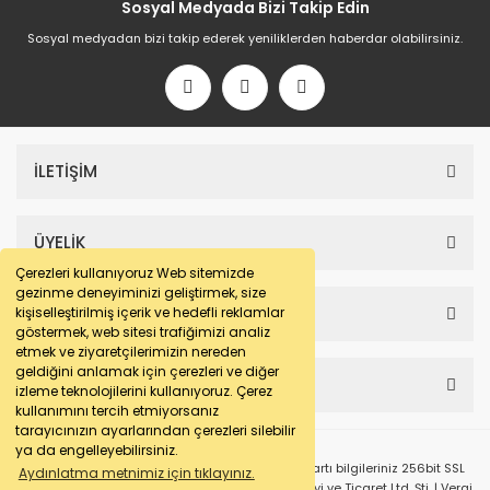
Sosyal Medyada Bizi Takip Edin
Sosyal medyadan bizi takip ederek yeniliklerden haberdar olabilirsiniz.
İLETİŞİM
ÜYELİK
Çerezleri kullanıyoruz Web sitemizde
gezinme deneyiminizi geliştirmek, size
SAYFALAR
kişiselleştirilmiş içerik ve hedefli reklamlar
göstermek, web sitesi trafiğimizi analiz
etmek ve ziyaretçilerimizin nereden
geldiğini anlamak için çerezleri ve diğer
HESABIM
izleme teknolojilerini kullanıyoruz. Çerez
kullanımını tercih etmiyorsanız
tarayıcınızın ayarlarından çerezleri silebilir
ya da engelleyebilirsiniz.
© e-makarna.com Tüm Hakları Saklıdır. Kredi kartı bilgileriniz 256bit SSL
Aydınlatma metnimiz için tıklayınız.
sertifikası ile korunmaktadır. Pasfil Makine Sanayi ve Ticaret Ltd. Şti. | Vergi